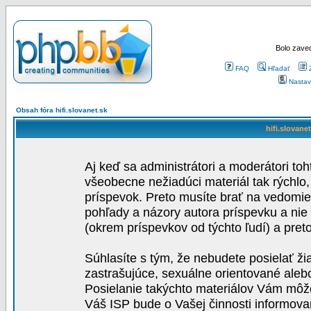
Bolo zaved
FAQ
Hľadať
Nastav
Obsah fóra hifi.slovanet.sk
hifi.slovane
Aj keď sa administrátori a moderátori toh
všeobecne nežiadúci materiál tak rýchlo
príspevok. Preto musíte brať na vedomie,
pohľady a názory autora príspevku a nie
(okrem príspevkov od týchto ľudí) a pre
Súhlasíte s tým, že nebudete posielať ži
zastrašujúce, sexuálne orientované aleb
Posielanie takýchto materiálov Vám môže 
Váš ISP bude o Vašej činnosti informova