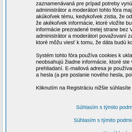
zaznamenávaná pre prípad potreby vynút
administrátor a moderátori tohto fóra maj
akúkoľvek tému, kedykoľvek zistia, že o
že akékoľvek informácie, ktoré vložíte b
informácie prezradené tretej strane be
administrátor a moderátori považovaní 
ktoré môžu viesť k tomu, že dáta budú 
Systém tohto fóra používa cookies k ukla
neobsahujú žiadne informácie, ktoré ste v
prehliadaní. E-mailová adresa je používa
a hesla (a pre poslanie nového hesla, po
Kliknutím na Registráciu nižšie súhlasít
Súhlasím s týmito podm
Súhlasím s týmito podmi