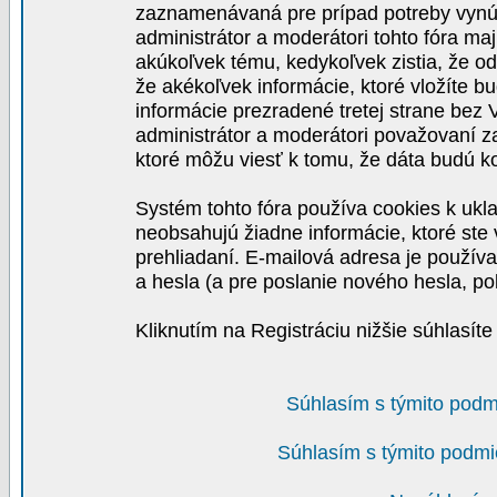
zaznamenávaná pre prípad potreby vynút
administrátor a moderátori tohto fóra maj
akúkoľvek tému, kedykoľvek zistia, že o
že akékoľvek informácie, ktoré vložíte b
informácie prezradené tretej strane be
administrátor a moderátori považovaní 
ktoré môžu viesť k tomu, že dáta budú 
Systém tohto fóra používa cookies k ukla
neobsahujú žiadne informácie, ktoré ste v
prehliadaní. E-mailová adresa je používa
a hesla (a pre poslanie nového hesla, po
Kliknutím na Registráciu nižšie súhlasít
Súhlasím s týmito podm
Súhlasím s týmito podmi