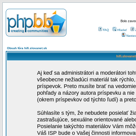
Bolo zaved
FAQ
Hľadať
Nastav
Obsah fóra hifi.slovanet.sk
hifi.slovane
Aj keď sa administrátori a moderátori toh
všeobecne nežiadúci materiál tak rýchlo
príspevok. Preto musíte brať na vedomie,
pohľady a názory autora príspevku a nie
(okrem príspevkov od týchto ľudí) a pre
Súhlasíte s tým, že nebudete posielať ži
zastrašujúce, sexuálne orientované aleb
Posielanie takýchto materiálov Vám môže 
Váš ISP bude o Vašej činnosti informova