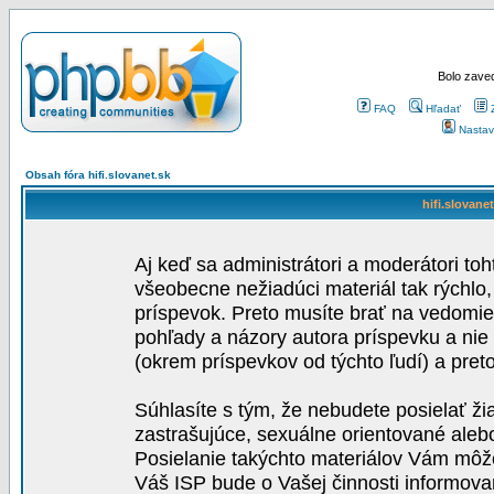
Bolo zaved
FAQ
Hľadať
Nastav
Obsah fóra hifi.slovanet.sk
hifi.slovane
Aj keď sa administrátori a moderátori toh
všeobecne nežiadúci materiál tak rýchlo
príspevok. Preto musíte brať na vedomie,
pohľady a názory autora príspevku a nie
(okrem príspevkov od týchto ľudí) a pre
Súhlasíte s tým, že nebudete posielať ži
zastrašujúce, sexuálne orientované aleb
Posielanie takýchto materiálov Vám môže 
Váš ISP bude o Vašej činnosti informova