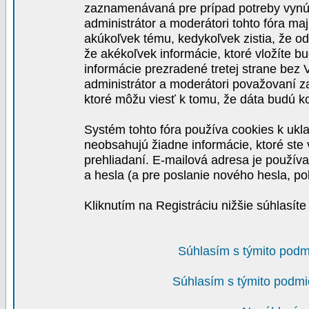
zaznamenávaná pre prípad potreby vynút
administrátor a moderátori tohto fóra maj
akúkoľvek tému, kedykoľvek zistia, že o
že akékoľvek informácie, ktoré vložíte b
informácie prezradené tretej strane be
administrátor a moderátori považovaní 
ktoré môžu viesť k tomu, že dáta budú 
Systém tohto fóra používa cookies k ukla
neobsahujú žiadne informácie, ktoré ste v
prehliadaní. E-mailová adresa je používa
a hesla (a pre poslanie nového hesla, po
Kliknutím na Registráciu nižšie súhlasít
Súhlasím s týmito podm
Súhlasím s týmito podmi