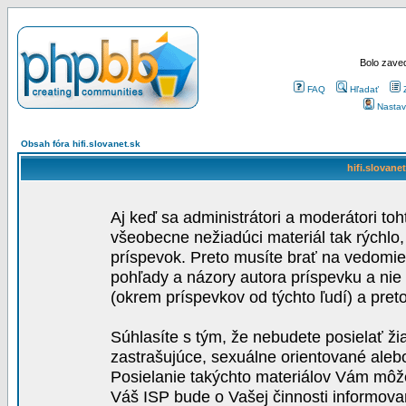
Bolo zaved
FAQ
Hľadať
Nastav
Obsah fóra hifi.slovanet.sk
hifi.slovane
Aj keď sa administrátori a moderátori toh
všeobecne nežiadúci materiál tak rýchlo
príspevok. Preto musíte brať na vedomie,
pohľady a názory autora príspevku a nie
(okrem príspevkov od týchto ľudí) a pre
Súhlasíte s tým, že nebudete posielať ži
zastrašujúce, sexuálne orientované aleb
Posielanie takýchto materiálov Vám môže 
Váš ISP bude o Vašej činnosti informova