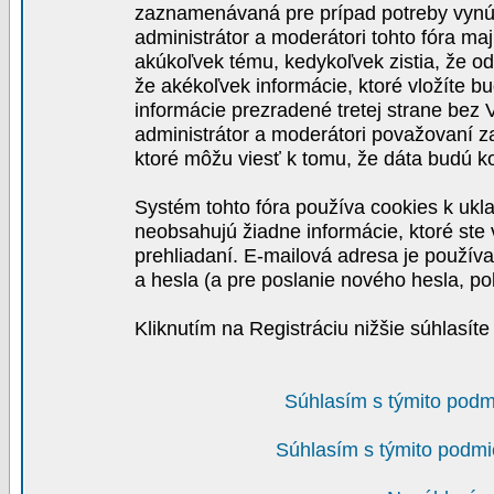
zaznamenávaná pre prípad potreby vynút
administrátor a moderátori tohto fóra maj
akúkoľvek tému, kedykoľvek zistia, že o
že akékoľvek informácie, ktoré vložíte b
informácie prezradené tretej strane be
administrátor a moderátori považovaní 
ktoré môžu viesť k tomu, že dáta budú 
Systém tohto fóra používa cookies k ukla
neobsahujú žiadne informácie, ktoré ste v
prehliadaní. E-mailová adresa je používa
a hesla (a pre poslanie nového hesla, po
Kliknutím na Registráciu nižšie súhlasít
Súhlasím s týmito podm
Súhlasím s týmito podmi