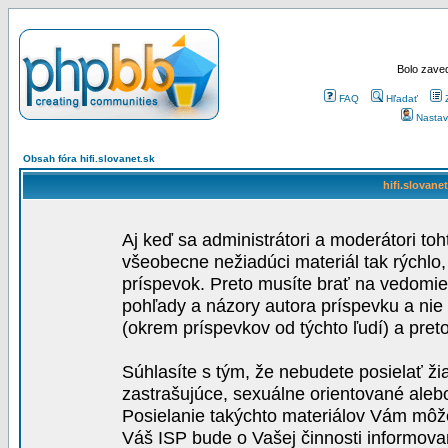
Bolo zaved
FAQ
Hľadať
Nastav
Obsah fóra hifi.slovanet.sk
hifi.slovane
Aj keď sa administrátori a moderátori toh
všeobecne nežiadúci materiál tak rýchlo
príspevok. Preto musíte brať na vedomie,
pohľady a názory autora príspevku a nie
(okrem príspevkov od týchto ľudí) a pre
Súhlasíte s tým, že nebudete posielať ži
zastrašujúce, sexuálne orientované aleb
Posielanie takýchto materiálov Vám môže 
Váš ISP bude o Vašej činnosti informova