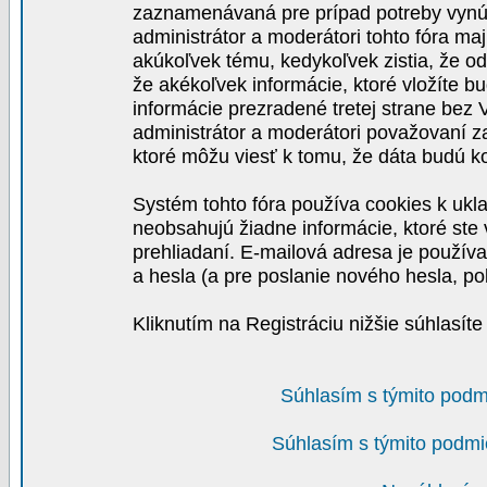
zaznamenávaná pre prípad potreby vynút
administrátor a moderátori tohto fóra maj
akúkoľvek tému, kedykoľvek zistia, že o
že akékoľvek informácie, ktoré vložíte b
informácie prezradené tretej strane be
administrátor a moderátori považovaní 
ktoré môžu viesť k tomu, že dáta budú 
Systém tohto fóra používa cookies k ukla
neobsahujú žiadne informácie, ktoré ste v
prehliadaní. E-mailová adresa je používa
a hesla (a pre poslanie nového hesla, po
Kliknutím na Registráciu nižšie súhlasít
Súhlasím s týmito podm
Súhlasím s týmito podmi