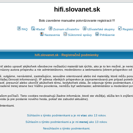
hifi.slovanet.sk
Bolo zavedene manualne potvrdzovanie registracii !!!
FAQ
Hľadať
Zoznam užívateľov
Užívateľské skupiny
Registr
Nastavenia
Súkromné správy
Prihlásenie
hifi.slovanet.sk - Registračné podmienky
ániť alebo upraviť akýkoľvek všeobecne nežiadúci materiál tak rýchlo, ako je to len možné, je ne
a názory autora príspevku a nie administrátorov, moderátorov a webmastera (okrem príspevkov od
é, vulgárne, nenávistné, zastrašujúce, sexuálne orientované alebo iné materiály, ktoré môžu po
o Vašej činnosti informovaný). IP adresa všetkých príspevkov je zaznamenávaná pre prípad potre
raviť, presunúť alebo ukončiť akúkoľvek tému, kedykoľvek zistia, že odporuje týmto podmienkam. A
zradené tretej strane bez Vášho povolenia, nemôžu byť webmaster, administrátor a moderátori 
šom počítači. Tieto cookies neobsahujú žiadne informácie, ktoré ste vložil(a), slúžia len k zvýšen
esla (a pre poslanie nového hesla, pokiaľ ste zabudol aktuálne).
odmienkami.
Súhlasím s týmito podmienkami a je mi
viac
ako 13 rokov.
Súhlasím s týmito podmienkami a je mi
menej
ako 13 rokov.
Nesúhlasím s týmito podmienkami.