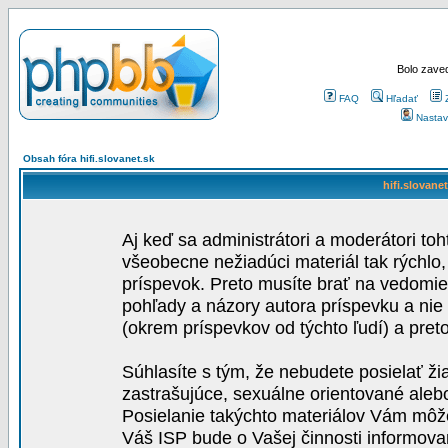
Bolo zaved
FAQ
Hľadať
Nastav
Obsah fóra hifi.slovanet.sk
hifi.slovane
Aj keď sa administrátori a moderátori toh
všeobecne nežiadúci materiál tak rýchlo
príspevok. Preto musíte brať na vedomie,
pohľady a názory autora príspevku a nie
(okrem príspevkov od týchto ľudí) a pre
Súhlasíte s tým, že nebudete posielať ži
zastrašujúce, sexuálne orientované aleb
Posielanie takýchto materiálov Vám môže 
Váš ISP bude o Vašej činnosti informova