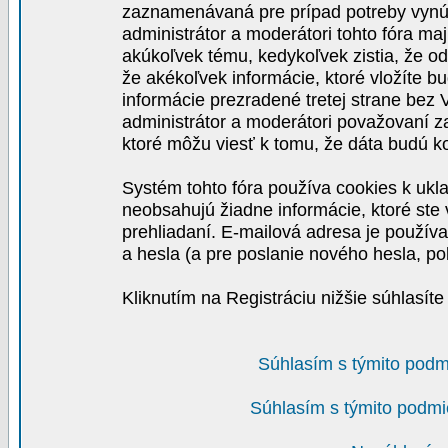
zaznamenávaná pre prípad potreby vynút
administrátor a moderátori tohto fóra maj
akúkoľvek tému, kedykoľvek zistia, že o
že akékoľvek informácie, ktoré vložíte b
informácie prezradené tretej strane be
administrátor a moderátori považovaní 
ktoré môžu viesť k tomu, že dáta budú 
Systém tohto fóra používa cookies k ukla
neobsahujú žiadne informácie, ktoré ste v
prehliadaní. E-mailová adresa je používa
a hesla (a pre poslanie nového hesla, po
Kliknutím na Registráciu nižšie súhlasít
Súhlasím s týmito podm
Súhlasím s týmito podmi