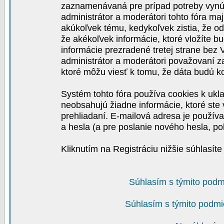
zaznamenávaná pre prípad potreby vynút
administrátor a moderátori tohto fóra maj
akúkoľvek tému, kedykoľvek zistia, že o
že akékoľvek informácie, ktoré vložíte b
informácie prezradené tretej strane be
administrátor a moderátori považovaní 
ktoré môžu viesť k tomu, že dáta budú 
Systém tohto fóra používa cookies k ukla
neobsahujú žiadne informácie, ktoré ste v
prehliadaní. E-mailová adresa je používa
a hesla (a pre poslanie nového hesla, po
Kliknutím na Registráciu nižšie súhlasít
Súhlasím s týmito podm
Súhlasím s týmito podmi