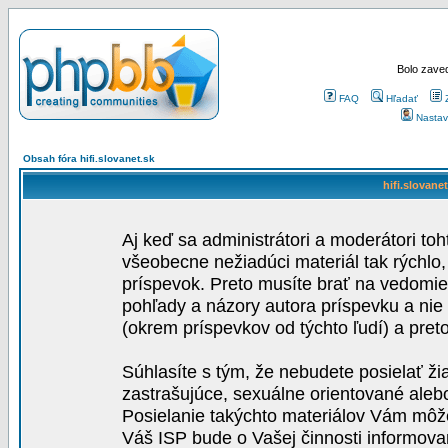
Bolo zaved
FAQ
Hľadať
Nastav
Obsah fóra hifi.slovanet.sk
hifi.slovane
Aj keď sa administrátori a moderátori toh
všeobecne nežiadúci materiál tak rýchlo
príspevok. Preto musíte brať na vedomie,
pohľady a názory autora príspevku a nie
(okrem príspevkov od týchto ľudí) a pre
Súhlasíte s tým, že nebudete posielať ži
zastrašujúce, sexuálne orientované aleb
Posielanie takýchto materiálov Vám môže 
Váš ISP bude o Vašej činnosti informova