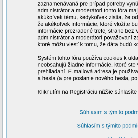
zaznamenávaná pre prípad potreby vynút
administrátor a moderátori tohto fóra maj
akúkoľvek tému, kedykoľvek zistia, že o
že akékoľvek informácie, ktoré vložíte b
informácie prezradené tretej strane be
administrátor a moderátori považovaní 
ktoré môžu viesť k tomu, že dáta budú 
Systém tohto fóra používa cookies k ukla
neobsahujú žiadne informácie, ktoré ste v
prehliadaní. E-mailová adresa je používa
a hesla (a pre poslanie nového hesla, po
Kliknutím na Registráciu nižšie súhlasít
Súhlasím s týmito podm
Súhlasím s týmito podmi