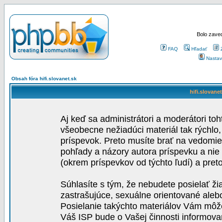
Bolo zaved
FAQ
Hľadať
Nastav
Obsah fóra hifi.slovanet.sk
hifi.slovane
Aj keď sa administrátori a moderátori toh
všeobecne nežiadúci materiál tak rýchlo
príspevok. Preto musíte brať na vedomie,
pohľady a názory autora príspevku a nie
(okrem príspevkov od týchto ľudí) a pre
Súhlasíte s tým, že nebudete posielať ži
zastrašujúce, sexuálne orientované aleb
Posielanie takýchto materiálov Vám môže 
Váš ISP bude o Vašej činnosti informova