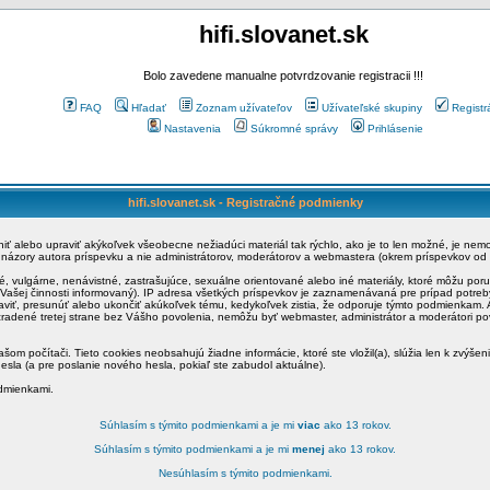
hifi.slovanet.sk
Bolo zavedene manualne potvrdzovanie registracii !!!
FAQ
Hľadať
Zoznam užívateľov
Užívateľské skupiny
Registr
Nastavenia
Súkromné správy
Prihlásenie
hifi.slovanet.sk - Registračné podmienky
ániť alebo upraviť akýkoľvek všeobecne nežiadúci materiál tak rýchlo, ako je to len možné, je ne
a názory autora príspevku a nie administrátorov, moderátorov a webmastera (okrem príspevkov od
é, vulgárne, nenávistné, zastrašujúce, sexuálne orientované alebo iné materiály, ktoré môžu po
o Vašej činnosti informovaný). IP adresa všetkých príspevkov je zaznamenávaná pre prípad potre
raviť, presunúť alebo ukončiť akúkoľvek tému, kedykoľvek zistia, že odporuje týmto podmienkam. A
zradené tretej strane bez Vášho povolenia, nemôžu byť webmaster, administrátor a moderátori 
šom počítači. Tieto cookies neobsahujú žiadne informácie, ktoré ste vložil(a), slúžia len k zvýšen
esla (a pre poslanie nového hesla, pokiaľ ste zabudol aktuálne).
odmienkami.
Súhlasím s týmito podmienkami a je mi
viac
ako 13 rokov.
Súhlasím s týmito podmienkami a je mi
menej
ako 13 rokov.
Nesúhlasím s týmito podmienkami.