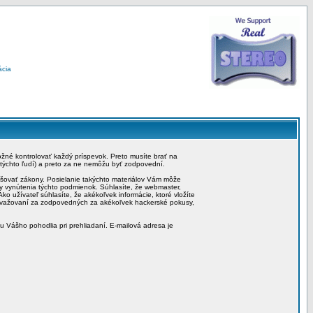
ácia
možné kontrolovať každý príspevok. Preto musíte brať na
 týchto ľudí) a preto za ne nemôžu byť zodpovední.
rušovať zákony. Posielanie takýchto materiálov Vám môže
by vynútenia týchto podmienok. Súhlasíte, že webmaster,
ko užívateľ súhlasíte, že akékoľvek informácie, ktoré vložíte
považovaní za zodpovedných za akékoľvek hackerské pokusy,
iu Vášho pohodlia pri prehliadaní. E-mailová adresa je