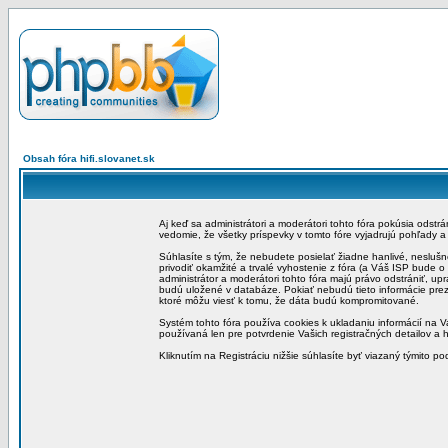
Obsah fóra hifi.slovanet.sk
Aj keď sa administrátori a moderátori tohto fóra pokúsia odstr
vedomie, že všetky príspevky v tomto fóre vyjadrujú pohľady 
Súhlasíte s tým, že nebudete posielať žiadne hanlivé, neslušn
privodiť okamžité a trvalé vyhostenie z fóra (a Váš ISP bude 
administrátor a moderátori tohto fóra majú právo odstrániť, up
budú uložené v databáze. Pokiať nebudú tieto informácie pre
ktoré môžu viesť k tomu, že dáta budú kompromitované.
Systém tohto fóra používa cookies k ukladaniu informácií na Va
používaná len pre potvrdenie Vašich registračných detailov a h
Kliknutím na Registráciu nižšie súhlasíte byť viazaný týmito p