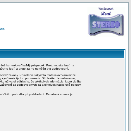
ácia
možné kontrolovať každý príspevok. Preto musíte brať na
 týchto ľudí) a preto za ne nemôžu byť zodpovední.
rušovať zákony. Posielanie takýchto materiálov Vám môže
by vynútenia týchto podmienok. Súhlasíte, že webmaster,
ko užívateľ súhlasíte, že akékoľvek informácie, ktoré vložíte
považovaní za zodpovedných za akékoľvek hackerské pokusy,
iu Vášho pohodlia pri prehliadaní. E-mailová adresa je