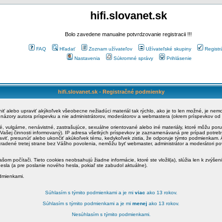
hifi.slovanet.sk
Bolo zavedene manualne potvrdzovanie registracii !!!
FAQ
Hľadať
Zoznam užívateľov
Užívateľské skupiny
Registr
Nastavenia
Súkromné správy
Prihlásenie
hifi.slovanet.sk - Registračné podmienky
ániť alebo upraviť akýkoľvek všeobecne nežiadúci materiál tak rýchlo, ako je to len možné, je ne
a názory autora príspevku a nie administrátorov, moderátorov a webmastera (okrem príspevkov od
é, vulgárne, nenávistné, zastrašujúce, sexuálne orientované alebo iné materiály, ktoré môžu po
o Vašej činnosti informovaný). IP adresa všetkých príspevkov je zaznamenávaná pre prípad potre
raviť, presunúť alebo ukončiť akúkoľvek tému, kedykoľvek zistia, že odporuje týmto podmienkam. A
zradené tretej strane bez Vášho povolenia, nemôžu byť webmaster, administrátor a moderátori 
šom počítači. Tieto cookies neobsahujú žiadne informácie, ktoré ste vložil(a), slúžia len k zvýšen
esla (a pre poslanie nového hesla, pokiaľ ste zabudol aktuálne).
odmienkami.
Súhlasím s týmito podmienkami a je mi
viac
ako 13 rokov.
Súhlasím s týmito podmienkami a je mi
menej
ako 13 rokov.
Nesúhlasím s týmito podmienkami.