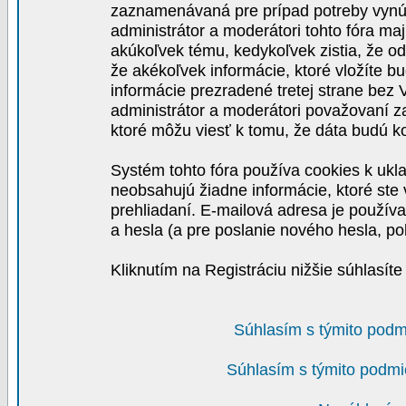
zaznamenávaná pre prípad potreby vynút
administrátor a moderátori tohto fóra maj
akúkoľvek tému, kedykoľvek zistia, že o
že akékoľvek informácie, ktoré vložíte b
informácie prezradené tretej strane be
administrátor a moderátori považovaní 
ktoré môžu viesť k tomu, že dáta budú 
Systém tohto fóra používa cookies k ukla
neobsahujú žiadne informácie, ktoré ste v
prehliadaní. E-mailová adresa je používa
a hesla (a pre poslanie nového hesla, po
Kliknutím na Registráciu nižšie súhlasít
Súhlasím s týmito podm
Súhlasím s týmito podmi