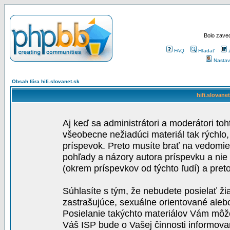
Bolo zaved
FAQ
Hľadať
Nastav
Obsah fóra hifi.slovanet.sk
hifi.slovane
Aj keď sa administrátori a moderátori toh
všeobecne nežiadúci materiál tak rýchlo
príspevok. Preto musíte brať na vedomie,
pohľady a názory autora príspevku a nie
(okrem príspevkov od týchto ľudí) a pre
Súhlasíte s tým, že nebudete posielať ži
zastrašujúce, sexuálne orientované aleb
Posielanie takýchto materiálov Vám môže 
Váš ISP bude o Vašej činnosti informova