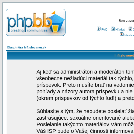
Bolo zaved
FAQ
Hľadať
Nastav
Obsah fóra hifi.slovanet.sk
hifi.slovane
Aj keď sa administrátori a moderátori toh
všeobecne nežiadúci materiál tak rýchlo
príspevok. Preto musíte brať na vedomie,
pohľady a názory autora príspevku a nie
(okrem príspevkov od týchto ľudí) a pre
Súhlasíte s tým, že nebudete posielať ži
zastrašujúce, sexuálne orientované aleb
Posielanie takýchto materiálov Vám môže 
Váš ISP bude o Vašej činnosti informova