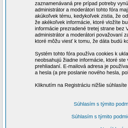
zaznamenávaná pre prípad potreby vynút
administrátor a moderátori tohto fóra maj
akúkoľvek tému, kedykoľvek zistia, že o
že akékoľvek informácie, ktoré vložíte b
informácie prezradené tretej strane be
administrátor a moderátori považovaní 
ktoré môžu viesť k tomu, že dáta budú 
Systém tohto fóra používa cookies k ukla
neobsahujú žiadne informácie, ktoré ste v
prehliadaní. E-mailová adresa je používa
a hesla (a pre poslanie nového hesla, po
Kliknutím na Registráciu nižšie súhlasít
Súhlasím s týmito podm
Súhlasím s týmito podmi