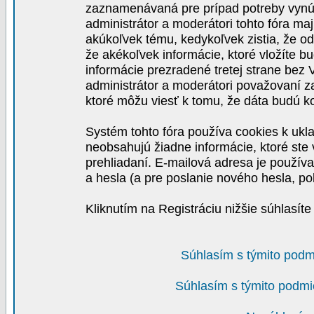
zaznamenávaná pre prípad potreby vynút
administrátor a moderátori tohto fóra maj
akúkoľvek tému, kedykoľvek zistia, že o
že akékoľvek informácie, ktoré vložíte b
informácie prezradené tretej strane be
administrátor a moderátori považovaní 
ktoré môžu viesť k tomu, že dáta budú 
Systém tohto fóra používa cookies k ukla
neobsahujú žiadne informácie, ktoré ste v
prehliadaní. E-mailová adresa je používa
a hesla (a pre poslanie nového hesla, po
Kliknutím na Registráciu nižšie súhlasít
Súhlasím s týmito podm
Súhlasím s týmito podmi