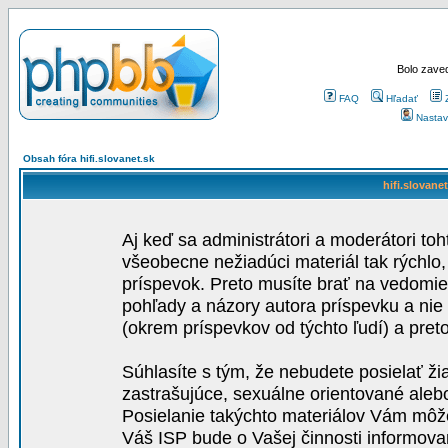
Bolo zaved
FAQ
Hľadať
Nastav
Obsah fóra hifi.slovanet.sk
hifi.slovane
Aj keď sa administrátori a moderátori toh
všeobecne nežiadúci materiál tak rýchlo
príspevok. Preto musíte brať na vedomie,
pohľady a názory autora príspevku a nie
(okrem príspevkov od týchto ľudí) a pre
Súhlasíte s tým, že nebudete posielať ži
zastrašujúce, sexuálne orientované aleb
Posielanie takýchto materiálov Vám môže 
Váš ISP bude o Vašej činnosti informova