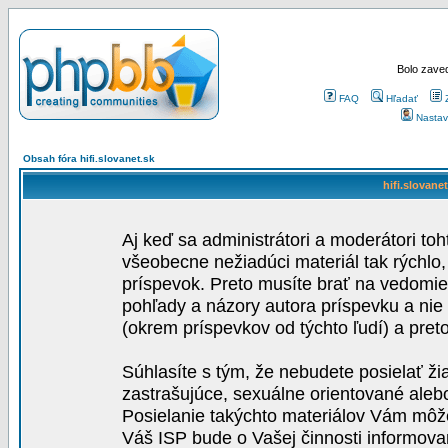
Bolo zaved
FAQ
Hľadať
Nastav
Obsah fóra hifi.slovanet.sk
hifi.slovane
Aj keď sa administrátori a moderátori toh
všeobecne nežiadúci materiál tak rýchlo
príspevok. Preto musíte brať na vedomie,
pohľady a názory autora príspevku a nie
(okrem príspevkov od týchto ľudí) a pre
Súhlasíte s tým, že nebudete posielať ži
zastrašujúce, sexuálne orientované aleb
Posielanie takýchto materiálov Vám môže 
Váš ISP bude o Vašej činnosti informova