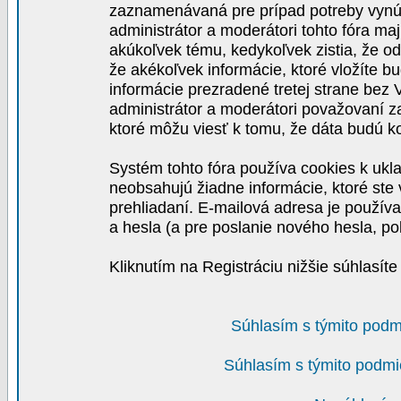
zaznamenávaná pre prípad potreby vynút
administrátor a moderátori tohto fóra maj
akúkoľvek tému, kedykoľvek zistia, že o
že akékoľvek informácie, ktoré vložíte b
informácie prezradené tretej strane be
administrátor a moderátori považovaní 
ktoré môžu viesť k tomu, že dáta budú 
Systém tohto fóra používa cookies k ukla
neobsahujú žiadne informácie, ktoré ste v
prehliadaní. E-mailová adresa je používa
a hesla (a pre poslanie nového hesla, po
Kliknutím na Registráciu nižšie súhlasít
Súhlasím s týmito podm
Súhlasím s týmito podmi