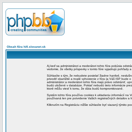
Obsah fóra hifi.slovanet.sk
Aj keď sa administrátori a moderátori tohto fóra pokúsia odstr
vedomie, že všetky príspevky v tomto fóre vyjadrujú pohľady 
Súhlasíte s tým, že nebudete posielať žiadne hanlivé, neslušn
privodiť okamžité a trvalé vyhostenie z fóra (a Váš ISP bude 
administrátor a moderátori tohto fóra majú právo odstrániť, up
budú uložené v databáze. Pokiať nebudú tieto informácie pre
ktoré môžu viesť k tomu, že dáta budú kompromitované.
Systém tohto fóra používa cookies k ukladaniu informácií na Va
používaná len pre potvrdenie Vašich registračných detailov a h
Kliknutím na Registráciu nižšie súhlasíte byť viazaný týmito p