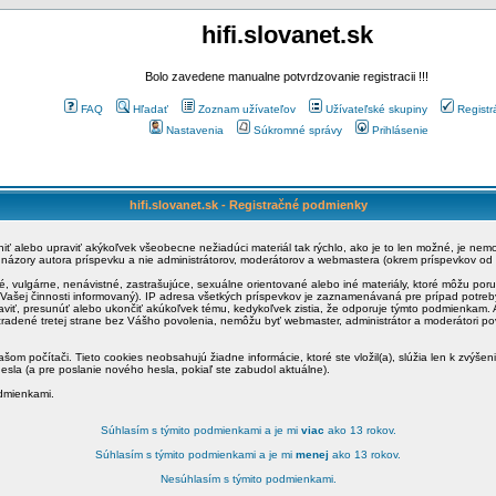
hifi.slovanet.sk
Bolo zavedene manualne potvrdzovanie registracii !!!
FAQ
Hľadať
Zoznam užívateľov
Užívateľské skupiny
Registr
Nastavenia
Súkromné správy
Prihlásenie
hifi.slovanet.sk - Registračné podmienky
ániť alebo upraviť akýkoľvek všeobecne nežiadúci materiál tak rýchlo, ako je to len možné, je ne
a názory autora príspevku a nie administrátorov, moderátorov a webmastera (okrem príspevkov od
é, vulgárne, nenávistné, zastrašujúce, sexuálne orientované alebo iné materiály, ktoré môžu po
o Vašej činnosti informovaný). IP adresa všetkých príspevkov je zaznamenávaná pre prípad potre
raviť, presunúť alebo ukončiť akúkoľvek tému, kedykoľvek zistia, že odporuje týmto podmienkam. A
zradené tretej strane bez Vášho povolenia, nemôžu byť webmaster, administrátor a moderátori 
šom počítači. Tieto cookies neobsahujú žiadne informácie, ktoré ste vložil(a), slúžia len k zvýšen
esla (a pre poslanie nového hesla, pokiaľ ste zabudol aktuálne).
odmienkami.
Súhlasím s týmito podmienkami a je mi
viac
ako 13 rokov.
Súhlasím s týmito podmienkami a je mi
menej
ako 13 rokov.
Nesúhlasím s týmito podmienkami.