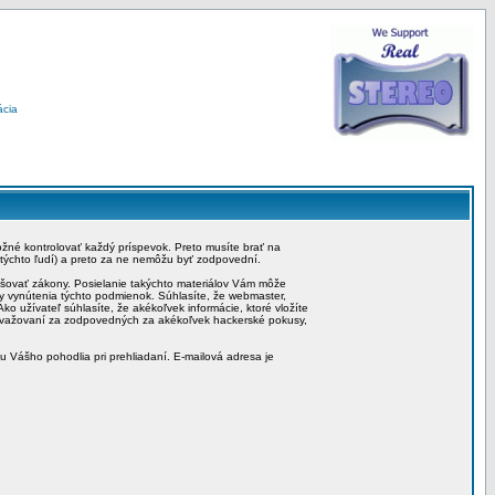
ácia
možné kontrolovať každý príspevok. Preto musíte brať na
 týchto ľudí) a preto za ne nemôžu byť zodpovední.
rušovať zákony. Posielanie takýchto materiálov Vám môže
by vynútenia týchto podmienok. Súhlasíte, že webmaster,
ko užívateľ súhlasíte, že akékoľvek informácie, ktoré vložíte
považovaní za zodpovedných za akékoľvek hackerské pokusy,
iu Vášho pohodlia pri prehliadaní. E-mailová adresa je