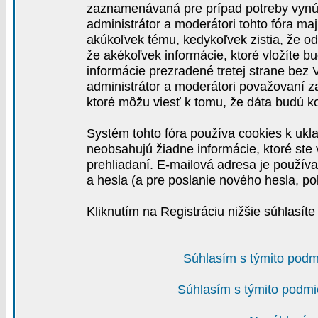
zaznamenávaná pre prípad potreby vynút
administrátor a moderátori tohto fóra maj
akúkoľvek tému, kedykoľvek zistia, že o
že akékoľvek informácie, ktoré vložíte b
informácie prezradené tretej strane be
administrátor a moderátori považovaní 
ktoré môžu viesť k tomu, že dáta budú 
Systém tohto fóra používa cookies k ukla
neobsahujú žiadne informácie, ktoré ste v
prehliadaní. E-mailová adresa je používa
a hesla (a pre poslanie nového hesla, po
Kliknutím na Registráciu nižšie súhlasít
Súhlasím s týmito podm
Súhlasím s týmito podmi