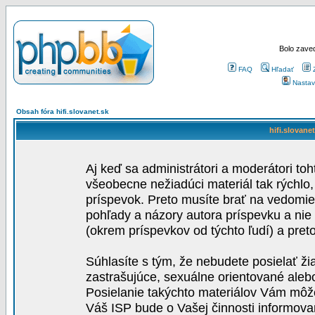
Bolo zaved
FAQ
Hľadať
Nastav
Obsah fóra hifi.slovanet.sk
hifi.slovane
Aj keď sa administrátori a moderátori toh
všeobecne nežiadúci materiál tak rýchlo
príspevok. Preto musíte brať na vedomie,
pohľady a názory autora príspevku a nie
(okrem príspevkov od týchto ľudí) a pre
Súhlasíte s tým, že nebudete posielať ži
zastrašujúce, sexuálne orientované aleb
Posielanie takýchto materiálov Vám môže 
Váš ISP bude o Vašej činnosti informova