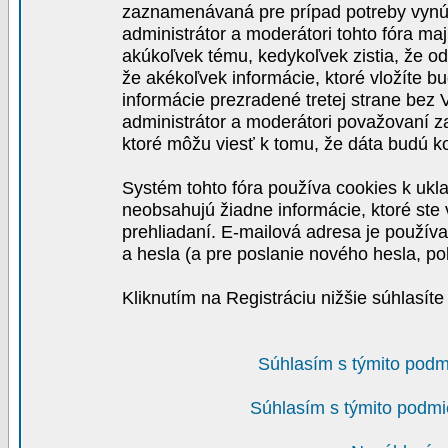
zaznamenávaná pre prípad potreby vynút
administrátor a moderátori tohto fóra maj
akúkoľvek tému, kedykoľvek zistia, že o
že akékoľvek informácie, ktoré vložíte b
informácie prezradené tretej strane be
administrátor a moderátori považovaní 
ktoré môžu viesť k tomu, že dáta budú 
Systém tohto fóra používa cookies k ukla
neobsahujú žiadne informácie, ktoré ste v
prehliadaní. E-mailová adresa je používa
a hesla (a pre poslanie nového hesla, po
Kliknutím na Registráciu nižšie súhlasít
Súhlasím s týmito podm
Súhlasím s týmito podmi