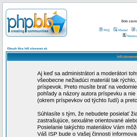
Bolo zaved
FAQ
Hľadať
Nastav
Obsah fóra hifi.slovanet.sk
hifi.slovane
Aj keď sa administrátori a moderátori toh
všeobecne nežiadúci materiál tak rýchlo
príspevok. Preto musíte brať na vedomie,
pohľady a názory autora príspevku a nie
(okrem príspevkov od týchto ľudí) a pre
Súhlasíte s tým, že nebudete posielať ži
zastrašujúce, sexuálne orientované aleb
Posielanie takýchto materiálov Vám môže 
Váš ISP bude o Vašej činnosti informova