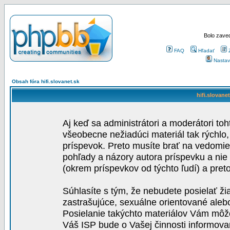
Bolo zaved
FAQ
Hľadať
Nastav
Obsah fóra hifi.slovanet.sk
hifi.slovane
Aj keď sa administrátori a moderátori toh
všeobecne nežiadúci materiál tak rýchlo
príspevok. Preto musíte brať na vedomie,
pohľady a názory autora príspevku a nie
(okrem príspevkov od týchto ľudí) a pre
Súhlasíte s tým, že nebudete posielať ži
zastrašujúce, sexuálne orientované aleb
Posielanie takýchto materiálov Vám môže 
Váš ISP bude o Vašej činnosti informova