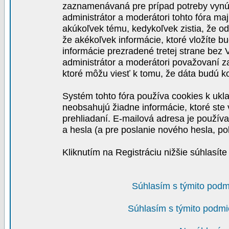
zaznamenávaná pre prípad potreby vynút
administrátor a moderátori tohto fóra maj
akúkoľvek tému, kedykoľvek zistia, že o
že akékoľvek informácie, ktoré vložíte b
informácie prezradené tretej strane be
administrátor a moderátori považovaní 
ktoré môžu viesť k tomu, že dáta budú 
Systém tohto fóra používa cookies k ukla
neobsahujú žiadne informácie, ktoré ste v
prehliadaní. E-mailová adresa je používa
a hesla (a pre poslanie nového hesla, po
Kliknutím na Registráciu nižšie súhlasít
Súhlasím s týmito podm
Súhlasím s týmito podmi