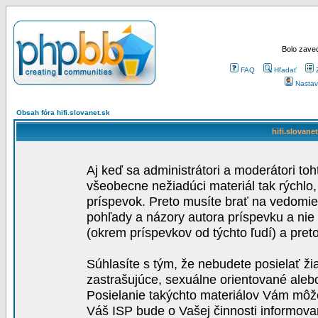
Bolo zaved
FAQ
Hľadať
Nastav
Obsah fóra hifi.slovanet.sk
hifi.slovane
Aj keď sa administrátori a moderátori toh
všeobecne nežiadúci materiál tak rýchlo
príspevok. Preto musíte brať na vedomie,
pohľady a názory autora príspevku a nie
(okrem príspevkov od týchto ľudí) a pre
Súhlasíte s tým, že nebudete posielať ži
zastrašujúce, sexuálne orientované aleb
Posielanie takýchto materiálov Vám môže 
Váš ISP bude o Vašej činnosti informova