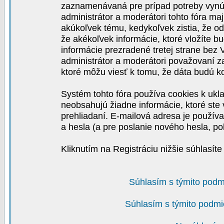
zaznamenávaná pre prípad potreby vynút
administrátor a moderátori tohto fóra maj
akúkoľvek tému, kedykoľvek zistia, že o
že akékoľvek informácie, ktoré vložíte b
informácie prezradené tretej strane be
administrátor a moderátori považovaní 
ktoré môžu viesť k tomu, že dáta budú 
Systém tohto fóra používa cookies k ukla
neobsahujú žiadne informácie, ktoré ste v
prehliadaní. E-mailová adresa je používa
a hesla (a pre poslanie nového hesla, po
Kliknutím na Registráciu nižšie súhlasít
Súhlasím s týmito podm
Súhlasím s týmito podmi