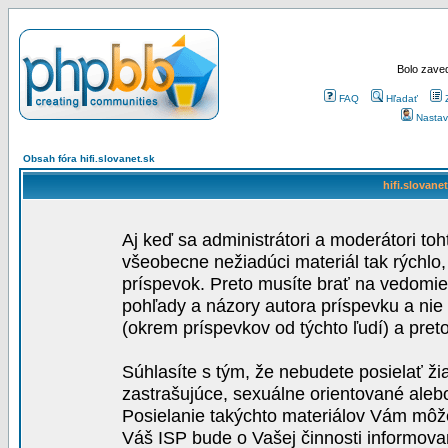
Bolo zaved
FAQ
Hľadať
Nastav
Obsah fóra hifi.slovanet.sk
hifi.slovane
Aj keď sa administrátori a moderátori toh
všeobecne nežiadúci materiál tak rýchlo
príspevok. Preto musíte brať na vedomie,
pohľady a názory autora príspevku a nie
(okrem príspevkov od týchto ľudí) a pre
Súhlasíte s tým, že nebudete posielať ži
zastrašujúce, sexuálne orientované aleb
Posielanie takýchto materiálov Vám môže 
Váš ISP bude o Vašej činnosti informova