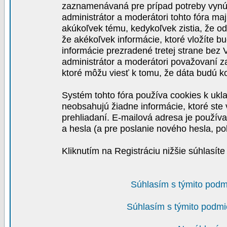
zaznamenávaná pre prípad potreby vynút
administrátor a moderátori tohto fóra maj
akúkoľvek tému, kedykoľvek zistia, že o
že akékoľvek informácie, ktoré vložíte b
informácie prezradené tretej strane be
administrátor a moderátori považovaní 
ktoré môžu viesť k tomu, že dáta budú 
Systém tohto fóra používa cookies k ukla
neobsahujú žiadne informácie, ktoré ste v
prehliadaní. E-mailová adresa je používa
a hesla (a pre poslanie nového hesla, po
Kliknutím na Registráciu nižšie súhlasít
Súhlasím s týmito podm
Súhlasím s týmito podmi