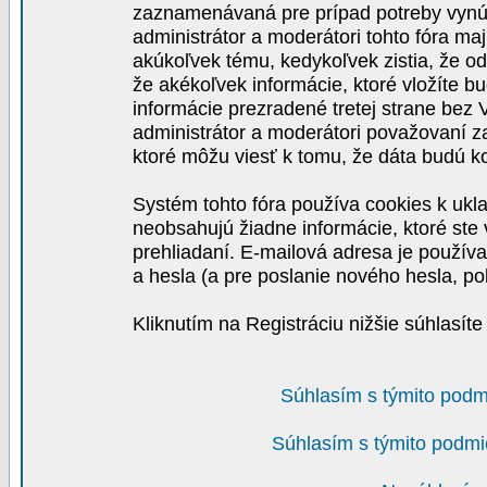
zaznamenávaná pre prípad potreby vynút
administrátor a moderátori tohto fóra maj
akúkoľvek tému, kedykoľvek zistia, že o
že akékoľvek informácie, ktoré vložíte b
informácie prezradené tretej strane be
administrátor a moderátori považovaní 
ktoré môžu viesť k tomu, že dáta budú 
Systém tohto fóra používa cookies k ukla
neobsahujú žiadne informácie, ktoré ste v
prehliadaní. E-mailová adresa je používa
a hesla (a pre poslanie nového hesla, po
Kliknutím na Registráciu nižšie súhlasít
Súhlasím s týmito podm
Súhlasím s týmito podmi