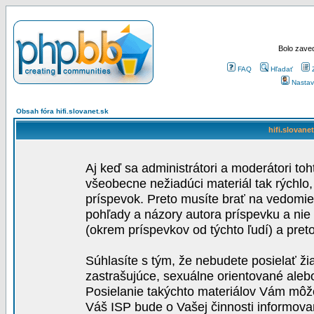
Bolo zaved
FAQ
Hľadať
Nastav
Obsah fóra hifi.slovanet.sk
hifi.slovane
Aj keď sa administrátori a moderátori toh
všeobecne nežiadúci materiál tak rýchlo
príspevok. Preto musíte brať na vedomie,
pohľady a názory autora príspevku a nie
(okrem príspevkov od týchto ľudí) a pre
Súhlasíte s tým, že nebudete posielať ži
zastrašujúce, sexuálne orientované aleb
Posielanie takýchto materiálov Vám môže 
Váš ISP bude o Vašej činnosti informova