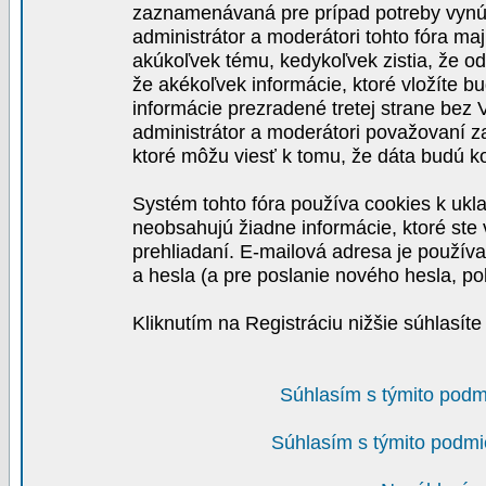
zaznamenávaná pre prípad potreby vynút
administrátor a moderátori tohto fóra maj
akúkoľvek tému, kedykoľvek zistia, že o
že akékoľvek informácie, ktoré vložíte b
informácie prezradené tretej strane be
administrátor a moderátori považovaní 
ktoré môžu viesť k tomu, že dáta budú 
Systém tohto fóra používa cookies k ukla
neobsahujú žiadne informácie, ktoré ste v
prehliadaní. E-mailová adresa je používa
a hesla (a pre poslanie nového hesla, po
Kliknutím na Registráciu nižšie súhlasít
Súhlasím s týmito podm
Súhlasím s týmito podmi