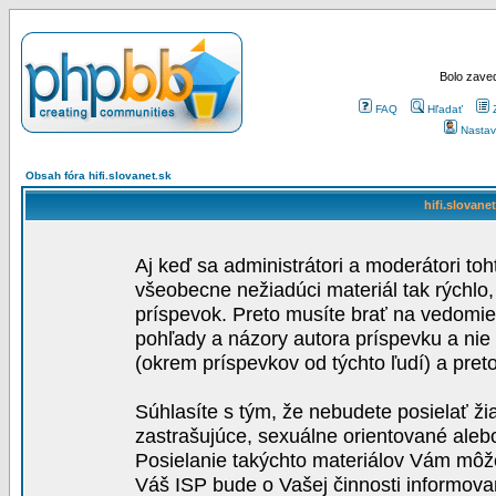
Bolo zaved
FAQ
Hľadať
Nastav
Obsah fóra hifi.slovanet.sk
hifi.slovane
Aj keď sa administrátori a moderátori toh
všeobecne nežiadúci materiál tak rýchlo
príspevok. Preto musíte brať na vedomie,
pohľady a názory autora príspevku a nie
(okrem príspevkov od týchto ľudí) a pre
Súhlasíte s tým, že nebudete posielať ži
zastrašujúce, sexuálne orientované aleb
Posielanie takýchto materiálov Vám môže 
Váš ISP bude o Vašej činnosti informova