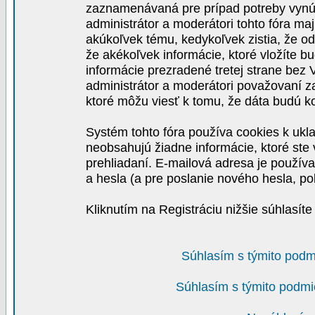
zaznamenávaná pre prípad potreby vynút
administrátor a moderátori tohto fóra maj
akúkoľvek tému, kedykoľvek zistia, že o
že akékoľvek informácie, ktoré vložíte b
informácie prezradené tretej strane be
administrátor a moderátori považovaní 
ktoré môžu viesť k tomu, že dáta budú 
Systém tohto fóra používa cookies k ukla
neobsahujú žiadne informácie, ktoré ste v
prehliadaní. E-mailová adresa je používa
a hesla (a pre poslanie nového hesla, po
Kliknutím na Registráciu nižšie súhlasít
Súhlasím s týmito podm
Súhlasím s týmito podmi