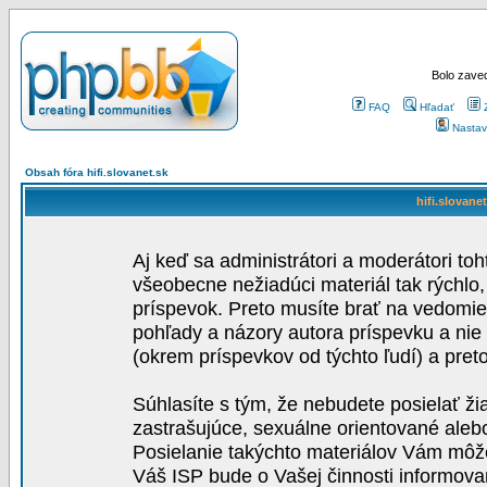
Bolo zaved
FAQ
Hľadať
Nastav
Obsah fóra hifi.slovanet.sk
hifi.slovane
Aj keď sa administrátori a moderátori toh
všeobecne nežiadúci materiál tak rýchlo
príspevok. Preto musíte brať na vedomie,
pohľady a názory autora príspevku a nie
(okrem príspevkov od týchto ľudí) a pre
Súhlasíte s tým, že nebudete posielať ži
zastrašujúce, sexuálne orientované aleb
Posielanie takýchto materiálov Vám môže 
Váš ISP bude o Vašej činnosti informova