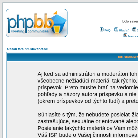
Bolo zaved
FAQ
Hľadať
Nastav
Obsah fóra hifi.slovanet.sk
hifi.slovane
Aj keď sa administrátori a moderátori toh
všeobecne nežiadúci materiál tak rýchlo
príspevok. Preto musíte brať na vedomie,
pohľady a názory autora príspevku a nie
(okrem príspevkov od týchto ľudí) a pre
Súhlasíte s tým, že nebudete posielať ži
zastrašujúce, sexuálne orientované aleb
Posielanie takýchto materiálov Vám môže 
Váš ISP bude o Vašej činnosti informova