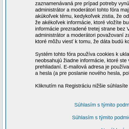
zaznamenávaná pre prípad potreby vynút
administrátor a moderátori tohto fóra maj
akúkoľvek tému, kedykoľvek zistia, že o
že akékoľvek informácie, ktoré vložíte b
informácie prezradené tretej strane be
administrátor a moderátori považovaní 
ktoré môžu viesť k tomu, že dáta budú 
Systém tohto fóra používa cookies k ukla
neobsahujú žiadne informácie, ktoré ste v
prehliadaní. E-mailová adresa je používa
a hesla (a pre poslanie nového hesla, po
Kliknutím na Registráciu nižšie súhlasít
Súhlasím s týmito podm
Súhlasím s týmito podmi