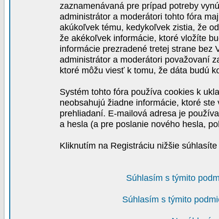
zaznamenávaná pre prípad potreby vynút
administrátor a moderátori tohto fóra maj
akúkoľvek tému, kedykoľvek zistia, že o
že akékoľvek informácie, ktoré vložíte b
informácie prezradené tretej strane be
administrátor a moderátori považovaní 
ktoré môžu viesť k tomu, že dáta budú 
Systém tohto fóra používa cookies k ukla
neobsahujú žiadne informácie, ktoré ste v
prehliadaní. E-mailová adresa je používa
a hesla (a pre poslanie nového hesla, po
Kliknutím na Registráciu nižšie súhlasít
Súhlasím s týmito podm
Súhlasím s týmito podmi