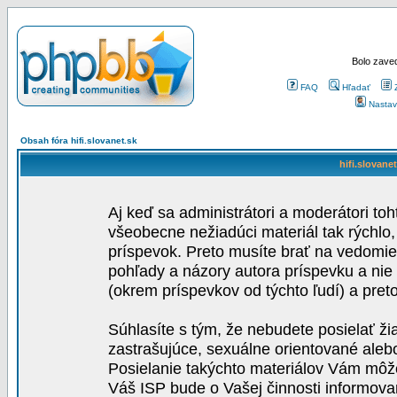
Bolo zaved
FAQ
Hľadať
Nastav
Obsah fóra hifi.slovanet.sk
hifi.slovane
Aj keď sa administrátori a moderátori toh
všeobecne nežiadúci materiál tak rýchlo
príspevok. Preto musíte brať na vedomie,
pohľady a názory autora príspevku a nie
(okrem príspevkov od týchto ľudí) a pre
Súhlasíte s tým, že nebudete posielať ži
zastrašujúce, sexuálne orientované aleb
Posielanie takýchto materiálov Vám môže 
Váš ISP bude o Vašej činnosti informova