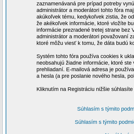
zaznamenávaná pre prípad potreby vynút
administrátor a moderátori tohto fóra maj
akúkoľvek tému, kedykoľvek zistia, že o
že akékoľvek informácie, ktoré vložíte b
informácie prezradené tretej strane be
administrátor a moderátori považovaní 
ktoré môžu viesť k tomu, že dáta budú 
Systém tohto fóra používa cookies k ukla
neobsahujú žiadne informácie, ktoré ste v
prehliadaní. E-mailová adresa je používa
a hesla (a pre poslanie nového hesla, po
Kliknutím na Registráciu nižšie súhlasít
Súhlasím s týmito podm
Súhlasím s týmito podmi