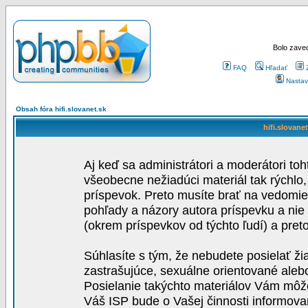
Bolo zaved
FAQ
Hľadať
Nastav
Obsah fóra hifi.slovanet.sk
hifi.slovane
Aj keď sa administrátori a moderátori toh
všeobecne nežiadúci materiál tak rýchlo
príspevok. Preto musíte brať na vedomie,
pohľady a názory autora príspevku a nie
(okrem príspevkov od týchto ľudí) a pre
Súhlasíte s tým, že nebudete posielať ži
zastrašujúce, sexuálne orientované aleb
Posielanie takýchto materiálov Vám môže 
Váš ISP bude o Vašej činnosti informova