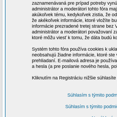
zaznamenávaná pre prípad potreby vynút
administrátor a moderátori tohto fóra maj
akúkoľvek tému, kedykoľvek zistia, že o
že akékoľvek informácie, ktoré vložíte b
informácie prezradené tretej strane be
administrátor a moderátori považovaní 
ktoré môžu viesť k tomu, že dáta budú 
Systém tohto fóra používa cookies k ukla
neobsahujú žiadne informácie, ktoré ste v
prehliadaní. E-mailová adresa je používa
a hesla (a pre poslanie nového hesla, po
Kliknutím na Registráciu nižšie súhlasít
Súhlasím s týmito podm
Súhlasím s týmito podmi