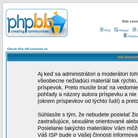
Bolo zaved
FAQ
Hľadať
Nastav
Obsah fóra hifi.slovanet.sk
hifi.slovane
Aj keď sa administrátori a moderátori toh
všeobecne nežiadúci materiál tak rýchlo
príspevok. Preto musíte brať na vedomie,
pohľady a názory autora príspevku a nie
(okrem príspevkov od týchto ľudí) a pre
Súhlasíte s tým, že nebudete posielať ži
zastrašujúce, sexuálne orientované aleb
Posielanie takýchto materiálov Vám môže 
Váš ISP bude o Vašej činnosti informova