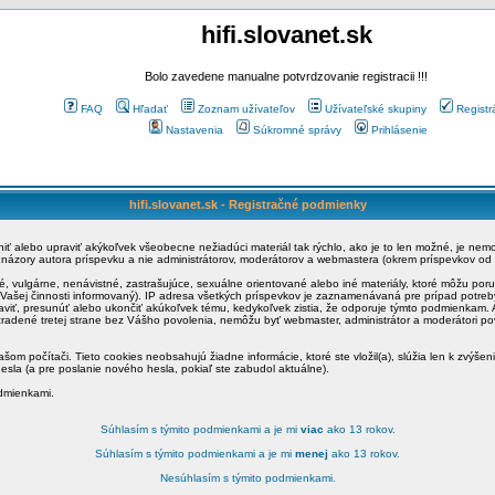
hifi.slovanet.sk
Bolo zavedene manualne potvrdzovanie registracii !!!
FAQ
Hľadať
Zoznam užívateľov
Užívateľské skupiny
Registr
Nastavenia
Súkromné správy
Prihlásenie
hifi.slovanet.sk - Registračné podmienky
ániť alebo upraviť akýkoľvek všeobecne nežiadúci materiál tak rýchlo, ako je to len možné, je ne
a názory autora príspevku a nie administrátorov, moderátorov a webmastera (okrem príspevkov od
é, vulgárne, nenávistné, zastrašujúce, sexuálne orientované alebo iné materiály, ktoré môžu po
o Vašej činnosti informovaný). IP adresa všetkých príspevkov je zaznamenávaná pre prípad potre
raviť, presunúť alebo ukončiť akúkoľvek tému, kedykoľvek zistia, že odporuje týmto podmienkam. A
zradené tretej strane bez Vášho povolenia, nemôžu byť webmaster, administrátor a moderátori 
šom počítači. Tieto cookies neobsahujú žiadne informácie, ktoré ste vložil(a), slúžia len k zvýšen
esla (a pre poslanie nového hesla, pokiaľ ste zabudol aktuálne).
odmienkami.
Súhlasím s týmito podmienkami a je mi
viac
ako 13 rokov.
Súhlasím s týmito podmienkami a je mi
menej
ako 13 rokov.
Nesúhlasím s týmito podmienkami.