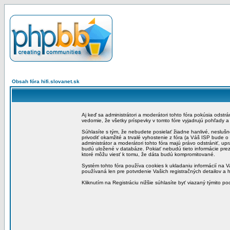
Obsah fóra hifi.slovanet.sk
Aj keď sa administrátori a moderátori tohto fóra pokúsia odstr
vedomie, že všetky príspevky v tomto fóre vyjadrujú pohľady 
Súhlasíte s tým, že nebudete posielať žiadne hanlivé, neslušn
privodiť okamžité a trvalé vyhostenie z fóra (a Váš ISP bude 
administrátor a moderátori tohto fóra majú právo odstrániť, up
budú uložené v databáze. Pokiať nebudú tieto informácie pre
ktoré môžu viesť k tomu, že dáta budú kompromitované.
Systém tohto fóra používa cookies k ukladaniu informácií na Va
používaná len pre potvrdenie Vašich registračných detailov a h
Kliknutím na Registráciu nižšie súhlasíte byť viazaný týmito p