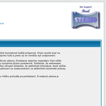
ácia
možné kontrolovať každý príspevok. Preto musíte brať na
 týchto ľudí) a preto za ne nemôžu byť zodpovední.
rušovať zákony. Posielanie takýchto materiálov Vám môže
by vynútenia týchto podmienok. Súhlasíte, že webmaster,
ko užívateľ súhlasíte, že akékoľvek informácie, ktoré vložíte
považovaní za zodpovedných za akékoľvek hackerské pokusy,
iu Vášho pohodlia pri prehliadaní. E-mailová adresa je