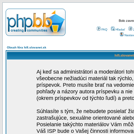
Bolo zaved
FAQ
Hľadať
Nastav
Obsah fóra hifi.slovanet.sk
hifi.slovane
Aj keď sa administrátori a moderátori toh
všeobecne nežiadúci materiál tak rýchlo
príspevok. Preto musíte brať na vedomie,
pohľady a názory autora príspevku a nie
(okrem príspevkov od týchto ľudí) a pre
Súhlasíte s tým, že nebudete posielať ži
zastrašujúce, sexuálne orientované aleb
Posielanie takýchto materiálov Vám môže 
Váš ISP bude o Vašej činnosti informova