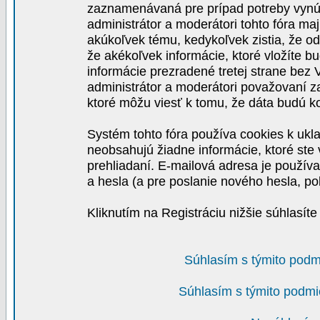
zaznamenávaná pre prípad potreby vynút
administrátor a moderátori tohto fóra maj
akúkoľvek tému, kedykoľvek zistia, že o
že akékoľvek informácie, ktoré vložíte b
informácie prezradené tretej strane be
administrátor a moderátori považovaní 
ktoré môžu viesť k tomu, že dáta budú 
Systém tohto fóra používa cookies k ukla
neobsahujú žiadne informácie, ktoré ste v
prehliadaní. E-mailová adresa je používa
a hesla (a pre poslanie nového hesla, po
Kliknutím na Registráciu nižšie súhlasít
Súhlasím s týmito podm
Súhlasím s týmito podmi