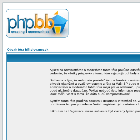
Obsah fóra hifi.slovanet.sk
Aj keď sa administrátori a moderátori tohto fóra pokúsia odstr
vedomie, že všetky príspevky v tomto fóre vyjadrujú pohľady 
Súhlasíte s tým, že nebudete posielať žiadne hanlivé, neslušn
privodiť okamžité a trvalé vyhostenie z fóra (a Váš ISP bude 
administrátor a moderátori tohto fóra majú právo odstrániť, up
budú uložené v databáze. Pokiať nebudú tieto informácie pre
ktoré môžu viesť k tomu, že dáta budú kompromitované.
Systém tohto fóra používa cookies k ukladaniu informácií na Va
používaná len pre potvrdenie Vašich registračných detailov a h
Kliknutím na Registráciu nižšie súhlasíte byť viazaný týmito p