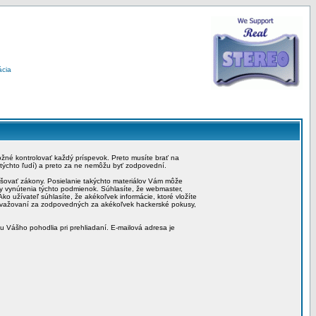
ácia
možné kontrolovať každý príspevok. Preto musíte brať na
 týchto ľudí) a preto za ne nemôžu byť zodpovední.
rušovať zákony. Posielanie takýchto materiálov Vám môže
by vynútenia týchto podmienok. Súhlasíte, že webmaster,
ko užívateľ súhlasíte, že akékoľvek informácie, ktoré vložíte
považovaní za zodpovedných za akékoľvek hackerské pokusy,
iu Vášho pohodlia pri prehliadaní. E-mailová adresa je