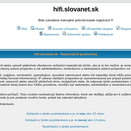
hifi.slovanet.sk
Bolo zavedene manualne potvrdzovanie registracii !!!
FAQ
Hľadať
Zoznam užívateľov
Užívateľské skupiny
Registr
Nastavenia
Súkromné správy
Prihlásenie
hifi.slovanet.sk - Registračné podmienky
ániť alebo upraviť akýkoľvek všeobecne nežiadúci materiál tak rýchlo, ako je to len možné, je ne
a názory autora príspevku a nie administrátorov, moderátorov a webmastera (okrem príspevkov od
é, vulgárne, nenávistné, zastrašujúce, sexuálne orientované alebo iné materiály, ktoré môžu po
o Vašej činnosti informovaný). IP adresa všetkých príspevkov je zaznamenávaná pre prípad potre
raviť, presunúť alebo ukončiť akúkoľvek tému, kedykoľvek zistia, že odporuje týmto podmienkam. A
zradené tretej strane bez Vášho povolenia, nemôžu byť webmaster, administrátor a moderátori 
šom počítači. Tieto cookies neobsahujú žiadne informácie, ktoré ste vložil(a), slúžia len k zvýšen
esla (a pre poslanie nového hesla, pokiaľ ste zabudol aktuálne).
odmienkami.
Súhlasím s týmito podmienkami a je mi
viac
ako 13 rokov.
Súhlasím s týmito podmienkami a je mi
menej
ako 13 rokov.
Nesúhlasím s týmito podmienkami.