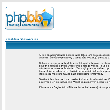
Obsah fóra hifi.slovanet.sk
Aj keď sa administrátori a moderátori tohto fóra pokúsia odstr
vedomie, že všetky príspevky v tomto fóre vyjadrujú pohľady 
Súhlasíte s tým, že nebudete posielať žiadne hanlivé, neslušn
privodiť okamžité a trvalé vyhostenie z fóra (a Váš ISP bude 
administrátor a moderátori tohto fóra majú právo odstrániť, up
budú uložené v databáze. Pokiať nebudú tieto informácie pre
ktoré môžu viesť k tomu, že dáta budú kompromitované.
Systém tohto fóra používa cookies k ukladaniu informácií na Va
používaná len pre potvrdenie Vašich registračných detailov a h
Kliknutím na Registráciu nižšie súhlasíte byť viazaný týmito p