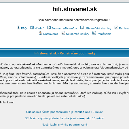
hifi.slovanet.sk
Bolo zavedene manualne potvrdzovanie registracii !!!
FAQ
Hľadať
Zoznam užívateľov
Užívateľské skupiny
Registr
Nastavenia
Súkromné správy
Prihlásenie
hifi.slovanet.sk - Registračné podmienky
ániť alebo upraviť akýkoľvek všeobecne nežiadúci materiál tak rýchlo, ako je to len možné, je ne
a názory autora príspevku a nie administrátorov, moderátorov a webmastera (okrem príspevkov od
é, vulgárne, nenávistné, zastrašujúce, sexuálne orientované alebo iné materiály, ktoré môžu po
o Vašej činnosti informovaný). IP adresa všetkých príspevkov je zaznamenávaná pre prípad potre
raviť, presunúť alebo ukončiť akúkoľvek tému, kedykoľvek zistia, že odporuje týmto podmienkam. A
zradené tretej strane bez Vášho povolenia, nemôžu byť webmaster, administrátor a moderátori 
šom počítači. Tieto cookies neobsahujú žiadne informácie, ktoré ste vložil(a), slúžia len k zvýšen
esla (a pre poslanie nového hesla, pokiaľ ste zabudol aktuálne).
odmienkami.
Súhlasím s týmito podmienkami a je mi
viac
ako 13 rokov.
Súhlasím s týmito podmienkami a je mi
menej
ako 13 rokov.
Nesúhlasím s týmito podmienkami.