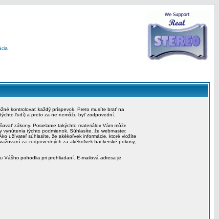
ácia
možné kontrolovať každý príspevok. Preto musíte brať na
 týchto ľudí) a preto za ne nemôžu byť zodpovední.
rušovať zákony. Posielanie takýchto materiálov Vám môže
by vynútenia týchto podmienok. Súhlasíte, že webmaster,
ko užívateľ súhlasíte, že akékoľvek informácie, ktoré vložíte
považovaní za zodpovedných za akékoľvek hackerské pokusy,
iu Vášho pohodlia pri prehliadaní. E-mailová adresa je