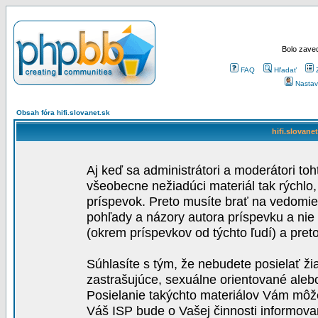
Bolo zaved
FAQ
Hľadať
Nastav
Obsah fóra hifi.slovanet.sk
hifi.slovane
Aj keď sa administrátori a moderátori toh
všeobecne nežiadúci materiál tak rýchlo
príspevok. Preto musíte brať na vedomie,
pohľady a názory autora príspevku a nie
(okrem príspevkov od týchto ľudí) a pre
Súhlasíte s tým, že nebudete posielať ži
zastrašujúce, sexuálne orientované aleb
Posielanie takýchto materiálov Vám môže 
Váš ISP bude o Vašej činnosti informova