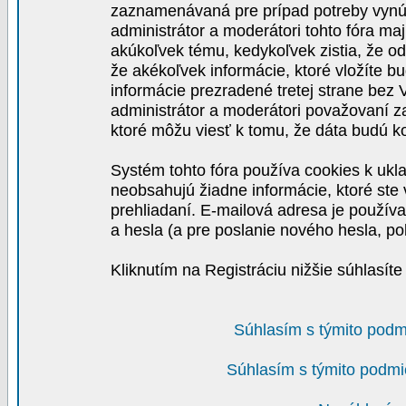
zaznamenávaná pre prípad potreby vynút
administrátor a moderátori tohto fóra maj
akúkoľvek tému, kedykoľvek zistia, že o
že akékoľvek informácie, ktoré vložíte b
informácie prezradené tretej strane be
administrátor a moderátori považovaní 
ktoré môžu viesť k tomu, že dáta budú 
Systém tohto fóra používa cookies k ukla
neobsahujú žiadne informácie, ktoré ste v
prehliadaní. E-mailová adresa je používa
a hesla (a pre poslanie nového hesla, po
Kliknutím na Registráciu nižšie súhlasít
Súhlasím s týmito podm
Súhlasím s týmito podmi