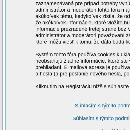
zaznamenávaná pre prípad potreby vynút
administrátor a moderátori tohto fóra maj
akúkoľvek tému, kedykoľvek zistia, že o
že akékoľvek informácie, ktoré vložíte b
informácie prezradené tretej strane be
administrátor a moderátori považovaní 
ktoré môžu viesť k tomu, že dáta budú 
Systém tohto fóra používa cookies k ukla
neobsahujú žiadne informácie, ktoré ste v
prehliadaní. E-mailová adresa je používa
a hesla (a pre poslanie nového hesla, po
Kliknutím na Registráciu nižšie súhlasít
Súhlasím s týmito podm
Súhlasím s týmito podmi