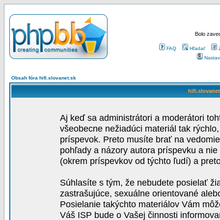
Bolo zaved
FAQ
Hľadať
Nastav
Obsah fóra hifi.slovanet.sk
hifi.slovane
Aj keď sa administrátori a moderátori toh
všeobecne nežiadúci materiál tak rýchlo
príspevok. Preto musíte brať na vedomie,
pohľady a názory autora príspevku a nie
(okrem príspevkov od týchto ľudí) a pre
Súhlasíte s tým, že nebudete posielať ži
zastrašujúce, sexuálne orientované aleb
Posielanie takýchto materiálov Vám môže 
Váš ISP bude o Vašej činnosti informova