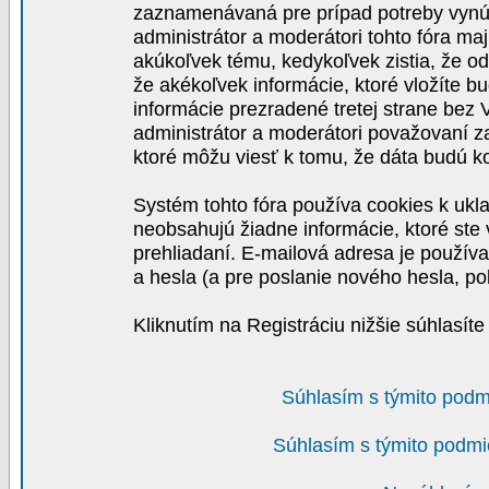
zaznamenávaná pre prípad potreby vynút
administrátor a moderátori tohto fóra maj
akúkoľvek tému, kedykoľvek zistia, že o
že akékoľvek informácie, ktoré vložíte b
informácie prezradené tretej strane be
administrátor a moderátori považovaní 
ktoré môžu viesť k tomu, že dáta budú 
Systém tohto fóra používa cookies k ukla
neobsahujú žiadne informácie, ktoré ste v
prehliadaní. E-mailová adresa je používa
a hesla (a pre poslanie nového hesla, po
Kliknutím na Registráciu nižšie súhlasít
Súhlasím s týmito podm
Súhlasím s týmito podmi