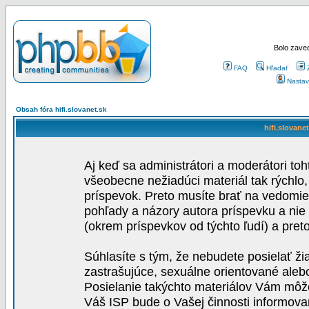
Bolo zaved
FAQ
Hľadať
Nastav
Obsah fóra hifi.slovanet.sk
hifi.slovane
Aj keď sa administrátori a moderátori toh
všeobecne nežiadúci materiál tak rýchlo
príspevok. Preto musíte brať na vedomie,
pohľady a názory autora príspevku a nie
(okrem príspevkov od týchto ľudí) a pre
Súhlasíte s tým, že nebudete posielať ži
zastrašujúce, sexuálne orientované aleb
Posielanie takýchto materiálov Vám môže 
Váš ISP bude o Vašej činnosti informova