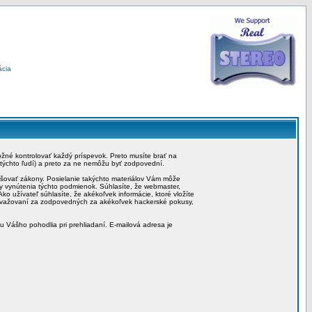
ácia
možné kontrolovať každý príspevok. Preto musíte brať na
 týchto ľudí) a preto za ne nemôžu byť zodpovední.
rušovať zákony. Posielanie takýchto materiálov Vám môže
by vynútenia týchto podmienok. Súhlasíte, že webmaster,
ko užívateľ súhlasíte, že akékoľvek informácie, ktoré vložíte
považovaní za zodpovedných za akékoľvek hackerské pokusy,
iu Vášho pohodlia pri prehliadaní. E-mailová adresa je