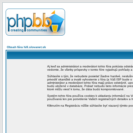
Obsah fóra hifi.slovanet.sk
Aj keď sa administrátori a moderátori tohto fóra pokúsia odstr
vedomie, že všetky príspevky v tomto fóre vyjadrujú pohľady 
Súhlasíte s tým, že nebudete posielať žiadne hanlivé, neslušn
privodiť okamžité a trvalé vyhostenie z fóra (a Váš ISP bude 
administrátor a moderátori tohto fóra majú právo odstrániť, up
budú uložené v databáze. Pokiať nebudú tieto informácie pre
ktoré môžu viesť k tomu, že dáta budú kompromitované.
Systém tohto fóra používa cookies k ukladaniu informácií na Va
používaná len pre potvrdenie Vašich registračných detailov a h
Kliknutím na Registráciu nižšie súhlasíte byť viazaný týmito p