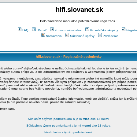
hifi.slovanet.sk
Bolo zavedene manualne potvrdzovanie registracii !!!
FAQ
Hľadať
Zoznam užívateľov
Užívateľské skupiny
Registr
Nastavenia
Súkromné správy
Prihlásenie
hifi.slovanet.sk - Registračné podmienky
ániť alebo upraviť akýkoľvek všeobecne nežiadúci materiál tak rýchlo, ako je to len možné, je ne
a názory autora príspevku a nie administrátorov, moderátorov a webmastera (okrem príspevkov od
é, vulgárne, nenávistné, zastrašujúce, sexuálne orientované alebo iné materiály, ktoré môžu po
o Vašej činnosti informovaný). IP adresa všetkých príspevkov je zaznamenávaná pre prípad potre
raviť, presunúť alebo ukončiť akúkoľvek tému, kedykoľvek zistia, že odporuje týmto podmienkam. A
zradené tretej strane bez Vášho povolenia, nemôžu byť webmaster, administrátor a moderátori 
šom počítači. Tieto cookies neobsahujú žiadne informácie, ktoré ste vložil(a), slúžia len k zvýšen
esla (a pre poslanie nového hesla, pokiaľ ste zabudol aktuálne).
odmienkami.
Súhlasím s týmito podmienkami a je mi
viac
ako 13 rokov.
Súhlasím s týmito podmienkami a je mi
menej
ako 13 rokov.
Nesúhlasím s týmito podmienkami.