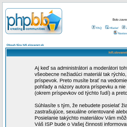
Bolo zaved
FAQ
Hľadať
Nastav
Obsah fóra hifi.slovanet.sk
hifi.slovane
Aj keď sa administrátori a moderátori toh
všeobecne nežiadúci materiál tak rýchlo
príspevok. Preto musíte brať na vedomie,
pohľady a názory autora príspevku a nie
(okrem príspevkov od týchto ľudí) a pre
Súhlasíte s tým, že nebudete posielať ži
zastrašujúce, sexuálne orientované aleb
Posielanie takýchto materiálov Vám môže 
Váš ISP bude o Vašej činnosti informova