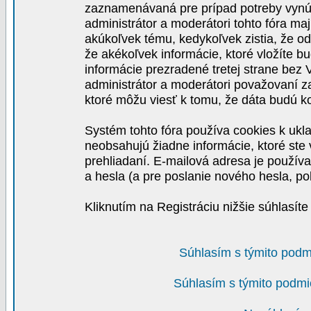
zaznamenávaná pre prípad potreby vynút
administrátor a moderátori tohto fóra maj
akúkoľvek tému, kedykoľvek zistia, že o
že akékoľvek informácie, ktoré vložíte b
informácie prezradené tretej strane be
administrátor a moderátori považovaní 
ktoré môžu viesť k tomu, že dáta budú 
Systém tohto fóra používa cookies k ukla
neobsahujú žiadne informácie, ktoré ste v
prehliadaní. E-mailová adresa je používa
a hesla (a pre poslanie nového hesla, po
Kliknutím na Registráciu nižšie súhlasít
Súhlasím s týmito podm
Súhlasím s týmito podmi