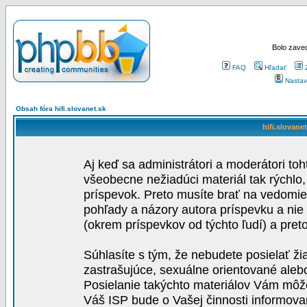
Bolo zaved
FAQ
Hľadať
Nastav
Obsah fóra hifi.slovanet.sk
hifi.slovane
Aj keď sa administrátori a moderátori toh
všeobecne nežiadúci materiál tak rýchlo
príspevok. Preto musíte brať na vedomie,
pohľady a názory autora príspevku a nie
(okrem príspevkov od týchto ľudí) a pre
Súhlasíte s tým, že nebudete posielať ži
zastrašujúce, sexuálne orientované aleb
Posielanie takýchto materiálov Vám môže 
Váš ISP bude o Vašej činnosti informova