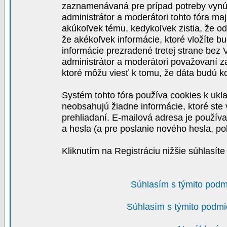
zaznamenávaná pre prípad potreby vynút
administrátor a moderátori tohto fóra maj
akúkoľvek tému, kedykoľvek zistia, že o
že akékoľvek informácie, ktoré vložíte b
informácie prezradené tretej strane be
administrátor a moderátori považovaní 
ktoré môžu viesť k tomu, že dáta budú 
Systém tohto fóra používa cookies k ukla
neobsahujú žiadne informácie, ktoré ste v
prehliadaní. E-mailová adresa je používa
a hesla (a pre poslanie nového hesla, po
Kliknutím na Registráciu nižšie súhlasít
Súhlasím s týmito podm
Súhlasím s týmito podmi