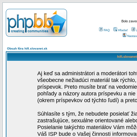
Bolo zaved
FAQ
Hľadať
Nastav
Obsah fóra hifi.slovanet.sk
hifi.slovane
Aj keď sa administrátori a moderátori toh
všeobecne nežiadúci materiál tak rýchlo
príspevok. Preto musíte brať na vedomie,
pohľady a názory autora príspevku a nie
(okrem príspevkov od týchto ľudí) a pre
Súhlasíte s tým, že nebudete posielať ži
zastrašujúce, sexuálne orientované aleb
Posielanie takýchto materiálov Vám môže 
Váš ISP bude o Vašej činnosti informova