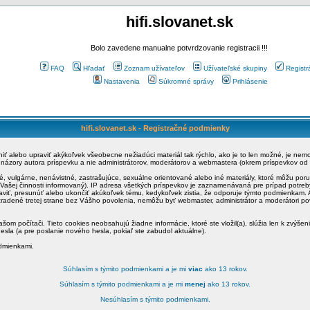
hifi.slovanet.sk
Bolo zavedene manualne potvrdzovanie registracii !!!
FAQ
Hľadať
Zoznam užívateľov
Užívateľské skupiny
Registr
Nastavenia
Súkromné správy
Prihlásenie
hifi.slovanet.sk - Registračné podmienky
ániť alebo upraviť akýkoľvek všeobecne nežiadúci materiál tak rýchlo, ako je to len možné, je ne
a názory autora príspevku a nie administrátorov, moderátorov a webmastera (okrem príspevkov od
é, vulgárne, nenávistné, zastrašujúce, sexuálne orientované alebo iné materiály, ktoré môžu po
o Vašej činnosti informovaný). IP adresa všetkých príspevkov je zaznamenávaná pre prípad potre
raviť, presunúť alebo ukončiť akúkoľvek tému, kedykoľvek zistia, že odporuje týmto podmienkam. A
zradené tretej strane bez Vášho povolenia, nemôžu byť webmaster, administrátor a moderátori 
šom počítači. Tieto cookies neobsahujú žiadne informácie, ktoré ste vložil(a), slúžia len k zvýšen
esla (a pre poslanie nového hesla, pokiaľ ste zabudol aktuálne).
odmienkami.
Súhlasím s týmito podmienkami a je mi
viac
ako 13 rokov.
Súhlasím s týmito podmienkami a je mi
menej
ako 13 rokov.
Nesúhlasím s týmito podmienkami.