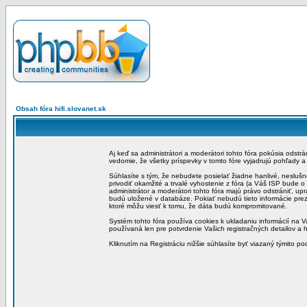
Obsah fóra hifi.slovanet.sk
Aj keď sa administrátori a moderátori tohto fóra pokúsia odstr
vedomie, že všetky príspevky v tomto fóre vyjadrujú pohľady 
Súhlasíte s tým, že nebudete posielať žiadne hanlivé, neslušn
privodiť okamžité a trvalé vyhostenie z fóra (a Váš ISP bude 
administrátor a moderátori tohto fóra majú právo odstrániť, up
budú uložené v databáze. Pokiať nebudú tieto informácie pre
ktoré môžu viesť k tomu, že dáta budú kompromitované.
Systém tohto fóra používa cookies k ukladaniu informácií na Va
používaná len pre potvrdenie Vašich registračných detailov a h
Kliknutím na Registráciu nižšie súhlasíte byť viazaný týmito p