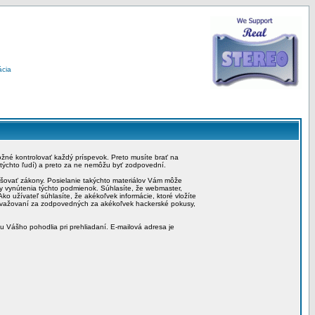
ácia
možné kontrolovať každý príspevok. Preto musíte brať na
 týchto ľudí) a preto za ne nemôžu byť zodpovední.
rušovať zákony. Posielanie takýchto materiálov Vám môže
by vynútenia týchto podmienok. Súhlasíte, že webmaster,
ko užívateľ súhlasíte, že akékoľvek informácie, ktoré vložíte
považovaní za zodpovedných za akékoľvek hackerské pokusy,
iu Vášho pohodlia pri prehliadaní. E-mailová adresa je