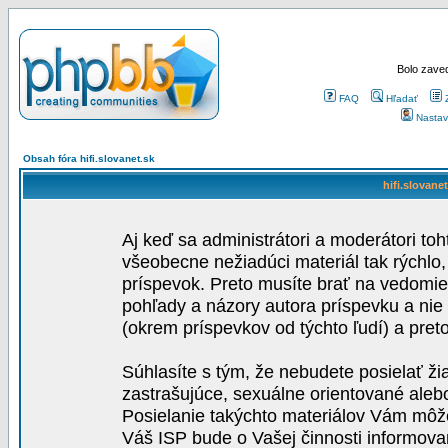
Bolo zaved
FAQ
Hľadať
Nastav
Obsah fóra hifi.slovanet.sk
hifi.slovane
Aj keď sa administrátori a moderátori toh
všeobecne nežiadúci materiál tak rýchlo
príspevok. Preto musíte brať na vedomie,
pohľady a názory autora príspevku a nie
(okrem príspevkov od týchto ľudí) a pre
Súhlasíte s tým, že nebudete posielať ži
zastrašujúce, sexuálne orientované aleb
Posielanie takýchto materiálov Vám môže 
Váš ISP bude o Vašej činnosti informova