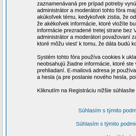
zaznamenávaná pre prípad potreby vynút
administrátor a moderátori tohto fóra maj
akúkoľvek tému, kedykoľvek zistia, že o
že akékoľvek informácie, ktoré vložíte b
informácie prezradené tretej strane be
administrátor a moderátori považovaní 
ktoré môžu viesť k tomu, že dáta budú 
Systém tohto fóra používa cookies k ukla
neobsahujú žiadne informácie, ktoré ste v
prehliadaní. E-mailová adresa je používa
a hesla (a pre poslanie nového hesla, po
Kliknutím na Registráciu nižšie súhlasít
Súhlasím s týmito podm
Súhlasím s týmito podmi