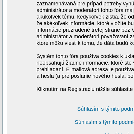
zaznamenávaná pre prípad potreby vynút
administrátor a moderátori tohto fóra maj
akúkoľvek tému, kedykoľvek zistia, že o
že akékoľvek informácie, ktoré vložíte b
informácie prezradené tretej strane be
administrátor a moderátori považovaní 
ktoré môžu viesť k tomu, že dáta budú 
Systém tohto fóra používa cookies k ukla
neobsahujú žiadne informácie, ktoré ste v
prehliadaní. E-mailová adresa je používa
a hesla (a pre poslanie nového hesla, po
Kliknutím na Registráciu nižšie súhlasít
Súhlasím s týmito podm
Súhlasím s týmito podmi