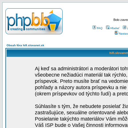
Bolo zaved
FAQ
Hľadať
Nastav
Obsah fóra hifi.slovanet.sk
hifi.slovane
Aj keď sa administrátori a moderátori toh
všeobecne nežiadúci materiál tak rýchlo
príspevok. Preto musíte brať na vedomie,
pohľady a názory autora príspevku a nie
(okrem príspevkov od týchto ľudí) a pre
Súhlasíte s tým, že nebudete posielať ži
zastrašujúce, sexuálne orientované aleb
Posielanie takýchto materiálov Vám môže 
Váš ISP bude o Vašej činnosti informova