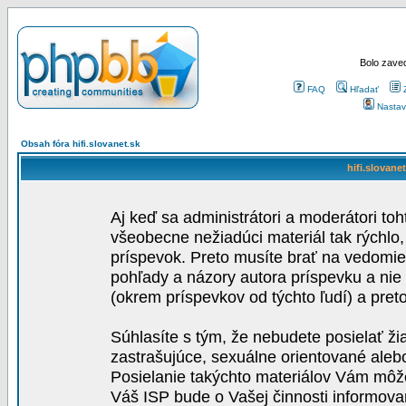
Bolo zaved
FAQ
Hľadať
Nastav
Obsah fóra hifi.slovanet.sk
hifi.slovane
Aj keď sa administrátori a moderátori toh
všeobecne nežiadúci materiál tak rýchlo
príspevok. Preto musíte brať na vedomie,
pohľady a názory autora príspevku a nie
(okrem príspevkov od týchto ľudí) a pre
Súhlasíte s tým, že nebudete posielať ži
zastrašujúce, sexuálne orientované aleb
Posielanie takýchto materiálov Vám môže 
Váš ISP bude o Vašej činnosti informova