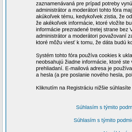
zaznamenávaná pre prípad potreby vynút
administrátor a moderátori tohto fóra maj
akúkoľvek tému, kedykoľvek zistia, že o
že akékoľvek informácie, ktoré vložíte b
informácie prezradené tretej strane be
administrátor a moderátori považovaní 
ktoré môžu viesť k tomu, že dáta budú 
Systém tohto fóra používa cookies k ukla
neobsahujú žiadne informácie, ktoré ste v
prehliadaní. E-mailová adresa je používa
a hesla (a pre poslanie nového hesla, po
Kliknutím na Registráciu nižšie súhlasít
Súhlasím s týmito podm
Súhlasím s týmito podmi