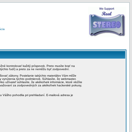
ácia
možné kontrolovať každý príspevok. Preto musíte brať na
 týchto ľudí) a preto za ne nemôžu byť zodpovední.
rušovať zákony. Posielanie takýchto materiálov Vám môže
by vynútenia týchto podmienok. Súhlasíte, že webmaster,
ko užívateľ súhlasíte, že akékoľvek informácie, ktoré vložíte
považovaní za zodpovedných za akékoľvek hackerské pokusy,
iu Vášho pohodlia pri prehliadaní. E-mailová adresa je