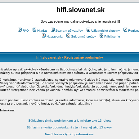
hifi.slovanet.sk
Bolo zavedene manualne potvrdzovanie registracii !!!
FAQ
Hľadať
Zoznam užívateľov
Užívateľské skupiny
Registr
Nastavenia
Súkromné správy
Prihlásenie
hifi.slovanet.sk - Registračné podmienky
ániť alebo upraviť akýkoľvek všeobecne nežiadúci materiál tak rýchlo, ako je to len možné, je ne
a názory autora príspevku a nie administrátorov, moderátorov a webmastera (okrem príspevkov od
é, vulgárne, nenávistné, zastrašujúce, sexuálne orientované alebo iné materiály, ktoré môžu po
o Vašej činnosti informovaný). IP adresa všetkých príspevkov je zaznamenávaná pre prípad potre
raviť, presunúť alebo ukončiť akúkoľvek tému, kedykoľvek zistia, že odporuje týmto podmienkam. A
zradené tretej strane bez Vášho povolenia, nemôžu byť webmaster, administrátor a moderátori 
šom počítači. Tieto cookies neobsahujú žiadne informácie, ktoré ste vložil(a), slúžia len k zvýšen
esla (a pre poslanie nového hesla, pokiaľ ste zabudol aktuálne).
odmienkami.
Súhlasím s týmito podmienkami a je mi
viac
ako 13 rokov.
Súhlasím s týmito podmienkami a je mi
menej
ako 13 rokov.
Nesúhlasím s týmito podmienkami.