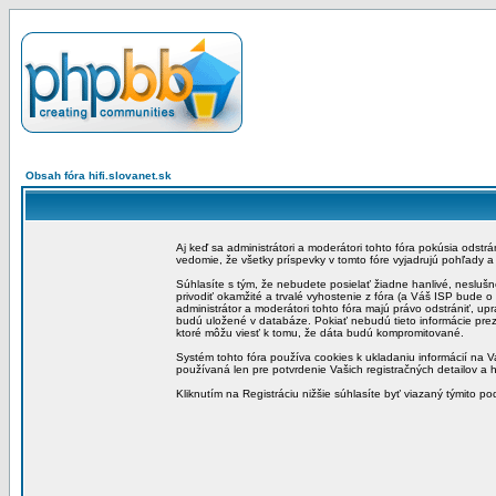
Obsah fóra hifi.slovanet.sk
Aj keď sa administrátori a moderátori tohto fóra pokúsia odstr
vedomie, že všetky príspevky v tomto fóre vyjadrujú pohľady 
Súhlasíte s tým, že nebudete posielať žiadne hanlivé, neslušn
privodiť okamžité a trvalé vyhostenie z fóra (a Váš ISP bude 
administrátor a moderátori tohto fóra majú právo odstrániť, up
budú uložené v databáze. Pokiať nebudú tieto informácie pre
ktoré môžu viesť k tomu, že dáta budú kompromitované.
Systém tohto fóra používa cookies k ukladaniu informácií na Va
používaná len pre potvrdenie Vašich registračných detailov a h
Kliknutím na Registráciu nižšie súhlasíte byť viazaný týmito p