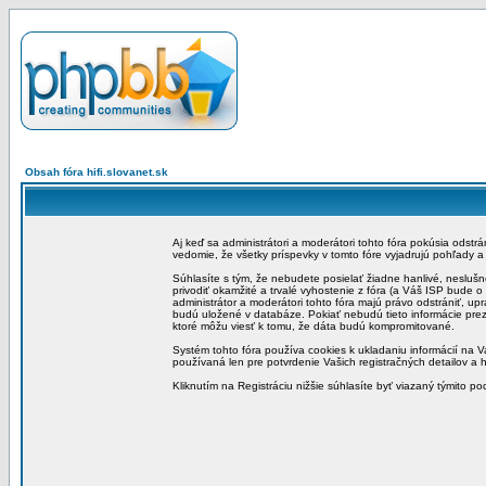
Obsah fóra hifi.slovanet.sk
Aj keď sa administrátori a moderátori tohto fóra pokúsia odstr
vedomie, že všetky príspevky v tomto fóre vyjadrujú pohľady 
Súhlasíte s tým, že nebudete posielať žiadne hanlivé, neslušn
privodiť okamžité a trvalé vyhostenie z fóra (a Váš ISP bude 
administrátor a moderátori tohto fóra majú právo odstrániť, up
budú uložené v databáze. Pokiať nebudú tieto informácie pre
ktoré môžu viesť k tomu, že dáta budú kompromitované.
Systém tohto fóra používa cookies k ukladaniu informácií na Va
používaná len pre potvrdenie Vašich registračných detailov a h
Kliknutím na Registráciu nižšie súhlasíte byť viazaný týmito p