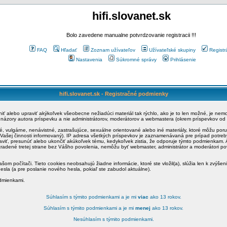
hifi.slovanet.sk
Bolo zavedene manualne potvrdzovanie registracii !!!
FAQ
Hľadať
Zoznam užívateľov
Užívateľské skupiny
Registr
Nastavenia
Súkromné správy
Prihlásenie
hifi.slovanet.sk - Registračné podmienky
ániť alebo upraviť akýkoľvek všeobecne nežiadúci materiál tak rýchlo, ako je to len možné, je ne
a názory autora príspevku a nie administrátorov, moderátorov a webmastera (okrem príspevkov od
é, vulgárne, nenávistné, zastrašujúce, sexuálne orientované alebo iné materiály, ktoré môžu po
o Vašej činnosti informovaný). IP adresa všetkých príspevkov je zaznamenávaná pre prípad potre
raviť, presunúť alebo ukončiť akúkoľvek tému, kedykoľvek zistia, že odporuje týmto podmienkam. A
zradené tretej strane bez Vášho povolenia, nemôžu byť webmaster, administrátor a moderátori 
šom počítači. Tieto cookies neobsahujú žiadne informácie, ktoré ste vložil(a), slúžia len k zvýšen
esla (a pre poslanie nového hesla, pokiaľ ste zabudol aktuálne).
odmienkami.
Súhlasím s týmito podmienkami a je mi
viac
ako 13 rokov.
Súhlasím s týmito podmienkami a je mi
menej
ako 13 rokov.
Nesúhlasím s týmito podmienkami.