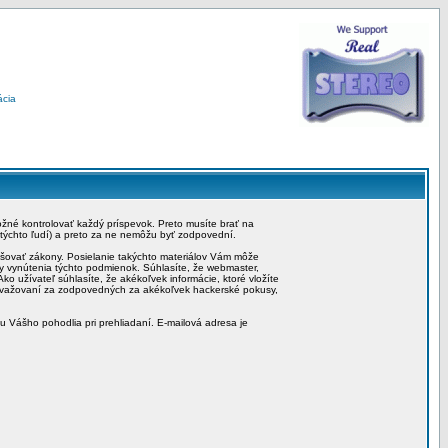
ácia
možné kontrolovať každý príspevok. Preto musíte brať na
 týchto ľudí) a preto za ne nemôžu byť zodpovední.
rušovať zákony. Posielanie takýchto materiálov Vám môže
by vynútenia týchto podmienok. Súhlasíte, že webmaster,
ko užívateľ súhlasíte, že akékoľvek informácie, ktoré vložíte
považovaní za zodpovedných za akékoľvek hackerské pokusy,
iu Vášho pohodlia pri prehliadaní. E-mailová adresa je