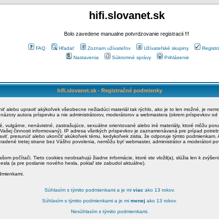
hifi.slovanet.sk
Bolo zavedene manualne potvrdzovanie registracii !!!
FAQ
Hľadať
Zoznam užívateľov
Užívateľské skupiny
Registr
Nastavenia
Súkromné správy
Prihlásenie
hifi.slovanet.sk - Registračné podmienky
ániť alebo upraviť akýkoľvek všeobecne nežiadúci materiál tak rýchlo, ako je to len možné, je ne
a názory autora príspevku a nie administrátorov, moderátorov a webmastera (okrem príspevkov od
é, vulgárne, nenávistné, zastrašujúce, sexuálne orientované alebo iné materiály, ktoré môžu po
o Vašej činnosti informovaný). IP adresa všetkých príspevkov je zaznamenávaná pre prípad potre
raviť, presunúť alebo ukončiť akúkoľvek tému, kedykoľvek zistia, že odporuje týmto podmienkam. A
zradené tretej strane bez Vášho povolenia, nemôžu byť webmaster, administrátor a moderátori 
šom počítači. Tieto cookies neobsahujú žiadne informácie, ktoré ste vložil(a), slúžia len k zvýšen
esla (a pre poslanie nového hesla, pokiaľ ste zabudol aktuálne).
odmienkami.
Súhlasím s týmito podmienkami a je mi
viac
ako 13 rokov.
Súhlasím s týmito podmienkami a je mi
menej
ako 13 rokov.
Nesúhlasím s týmito podmienkami.