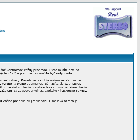
ácia
možné kontrolovať každý príspevok. Preto musíte brať na
 týchto ľudí) a preto za ne nemôžu byť zodpovední.
rušovať zákony. Posielanie takýchto materiálov Vám môže
by vynútenia týchto podmienok. Súhlasíte, že webmaster,
ko užívateľ súhlasíte, že akékoľvek informácie, ktoré vložíte
považovaní za zodpovedných za akékoľvek hackerské pokusy,
iu Vášho pohodlia pri prehliadaní. E-mailová adresa je