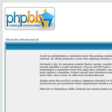
Obsah fóra hifi.slovanet.sk
Aj keď sa administrátori a moderátori tohto fóra pokúsia odstr
vedomie, že všetky príspevky v tomto fóre vyjadrujú pohľady 
Súhlasíte s tým, že nebudete posielať žiadne hanlivé, neslušn
privodiť okamžité a trvalé vyhostenie z fóra (a Váš ISP bude 
administrátor a moderátori tohto fóra majú právo odstrániť, up
budú uložené v databáze. Pokiať nebudú tieto informácie pre
ktoré môžu viesť k tomu, že dáta budú kompromitované.
Systém tohto fóra používa cookies k ukladaniu informácií na Va
používaná len pre potvrdenie Vašich registračných detailov a h
Kliknutím na Registráciu nižšie súhlasíte byť viazaný týmito p