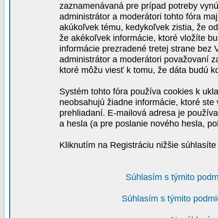
zaznamenávaná pre prípad potreby vynút
administrátor a moderátori tohto fóra maj
akúkoľvek tému, kedykoľvek zistia, že o
že akékoľvek informácie, ktoré vložíte b
informácie prezradené tretej strane be
administrátor a moderátori považovaní 
ktoré môžu viesť k tomu, že dáta budú 
Systém tohto fóra používa cookies k ukla
neobsahujú žiadne informácie, ktoré ste v
prehliadaní. E-mailová adresa je používa
a hesla (a pre poslanie nového hesla, po
Kliknutím na Registráciu nižšie súhlasít
Súhlasím s týmito podm
Súhlasím s týmito podmi