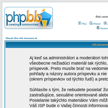
Bolo zaved
FAQ
Hľadať
Nastav
Obsah fóra hifi.slovanet.sk
hifi.slovane
Aj keď sa administrátori a moderátori toh
všeobecne nežiadúci materiál tak rýchlo
príspevok. Preto musíte brať na vedomie,
pohľady a názory autora príspevku a nie
(okrem príspevkov od týchto ľudí) a pre
Súhlasíte s tým, že nebudete posielať ži
zastrašujúce, sexuálne orientované aleb
Posielanie takýchto materiálov Vám môže 
Váš ISP bude o Vašej činnosti informova