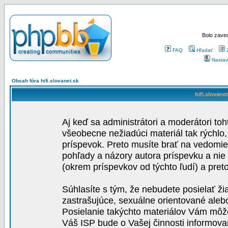
Bolo zaved
FAQ
Hľadať
Nastav
Obsah fóra hifi.slovanet.sk
hifi.slovane
Aj keď sa administrátori a moderátori toh
všeobecne nežiadúci materiál tak rýchlo
príspevok. Preto musíte brať na vedomie,
pohľady a názory autora príspevku a nie
(okrem príspevkov od týchto ľudí) a pre
Súhlasíte s tým, že nebudete posielať ži
zastrašujúce, sexuálne orientované aleb
Posielanie takýchto materiálov Vám môže 
Váš ISP bude o Vašej činnosti informova