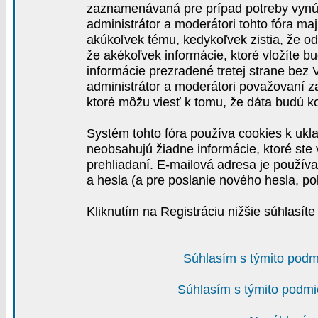
zaznamenávaná pre prípad potreby vynút
administrátor a moderátori tohto fóra maj
akúkoľvek tému, kedykoľvek zistia, že o
že akékoľvek informácie, ktoré vložíte b
informácie prezradené tretej strane be
administrátor a moderátori považovaní 
ktoré môžu viesť k tomu, že dáta budú 
Systém tohto fóra používa cookies k ukla
neobsahujú žiadne informácie, ktoré ste v
prehliadaní. E-mailová adresa je používa
a hesla (a pre poslanie nového hesla, po
Kliknutím na Registráciu nižšie súhlasít
Súhlasím s týmito podm
Súhlasím s týmito podmi