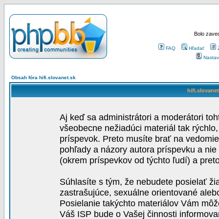
Bolo zaved
FAQ
Hľadať
Nastav
Obsah fóra hifi.slovanet.sk
hifi.slovane
Aj keď sa administrátori a moderátori toh
všeobecne nežiadúci materiál tak rýchlo
príspevok. Preto musíte brať na vedomie,
pohľady a názory autora príspevku a nie
(okrem príspevkov od týchto ľudí) a pre
Súhlasíte s tým, že nebudete posielať ži
zastrašujúce, sexuálne orientované aleb
Posielanie takýchto materiálov Vám môže 
Váš ISP bude o Vašej činnosti informova