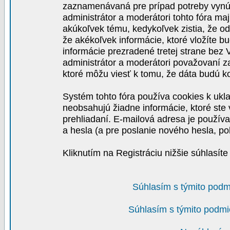
zaznamenávaná pre prípad potreby vynút
administrátor a moderátori tohto fóra maj
akúkoľvek tému, kedykoľvek zistia, že o
že akékoľvek informácie, ktoré vložíte b
informácie prezradené tretej strane be
administrátor a moderátori považovaní 
ktoré môžu viesť k tomu, že dáta budú 
Systém tohto fóra používa cookies k ukla
neobsahujú žiadne informácie, ktoré ste v
prehliadaní. E-mailová adresa je používa
a hesla (a pre poslanie nového hesla, po
Kliknutím na Registráciu nižšie súhlasít
Súhlasím s týmito podm
Súhlasím s týmito podmi