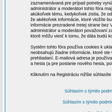
zaznamenávaná pre prípad potreby vynút
administrátor a moderátori tohto fóra maj
akúkoľvek tému, kedykoľvek zistia, že o
že akékoľvek informácie, ktoré vložíte b
informácie prezradené tretej strane be
administrátor a moderátori považovaní 
ktoré môžu viesť k tomu, že dáta budú 
Systém tohto fóra používa cookies k ukla
neobsahujú žiadne informácie, ktoré ste v
prehliadaní. E-mailová adresa je používa
a hesla (a pre poslanie nového hesla, po
Kliknutím na Registráciu nižšie súhlasít
Súhlasím s týmito podm
Súhlasím s týmito podmi