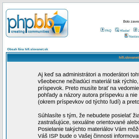
Bolo zaved
FAQ
Hľadať
Nastav
Obsah fóra hifi.slovanet.sk
hifi.slovane
Aj keď sa administrátori a moderátori toh
všeobecne nežiadúci materiál tak rýchlo
príspevok. Preto musíte brať na vedomie,
pohľady a názory autora príspevku a nie
(okrem príspevkov od týchto ľudí) a pre
Súhlasíte s tým, že nebudete posielať ži
zastrašujúce, sexuálne orientované aleb
Posielanie takýchto materiálov Vám môže 
Váš ISP bude o Vašej činnosti informova